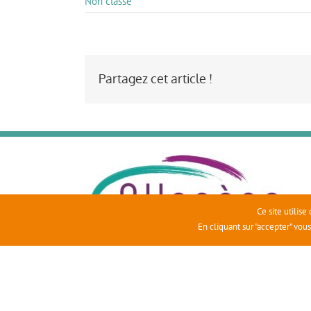
Non classé
Partagez cet article !
Ce site utilis
En cliquant sur "accepter" vo
© Allogène Vaucluse