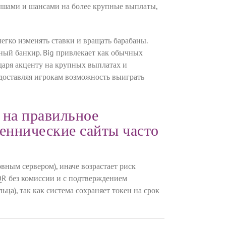
ышами и шансами на более крупные выплаты,
егко изменять ставки и вращать барабаны.
чный банкир. Big привлекает как обычных
даря акценту на крупных выплатах и
едоставляя игрокам возможность выиграть
 на правильное
еннические сайты часто
вным сервером), иначе возрастает риск
QR без комиссии и с подтверждением
ца), так как система сохраняет токен на срок