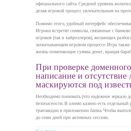
официального сайта. Средний уровень волати
делая игровой процесс увлекательным на прот
Помимо этого, удобный интерфейс обеспечивает
Игроки встретят символы, связанные с банковс
игроков (так и хайроллеров), желающих разбо
захватывающем игровом процессе. Игра также 
жизнь-поменяющие суммы денег, вращая бараб
При проверке доменного
написание и отсутствие
маскируются под извест
Необходимо понимать (что надежное зеркало до
безопасности. В олимп казино есть отдельный
транзакции в приложении банка. Чтобы выполни
до семи дней при активных сессиях.