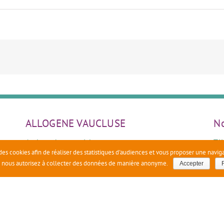
ALLOGENE VAUCLUSE
No
1 place des maraîchers
Té
e des cookies afin de réaliser des statistiques d'audiences et vous proposer une navig
84056 AVIGNON CEDEX 9
Ma
us nous autorisez à collecter des données de manière anonyme.
Accepter
- 2017 |
Mentions légales
| Conception :
Agence Imagin'Up Communication
I
Politi