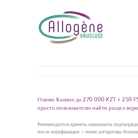
Skip
to
content
Олимп Казино до 270 000 KZT + 250 FS
просто пользователю найти раздел вери
Рекомендуется хранить скриншоты подтвержден
после верификации — иначе алгоритмы безопас