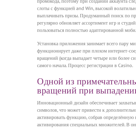
промокода, поэтому при создании аккаунта сле
слоты с функцией and Win, высокой волатиль
выплачивать призы. Продуманный поиск по пр
регулярно обновляет ассортимент игр и студий
пользоваться полностью адаптированной мобил
Установка приложения занимает всего пару мин
функционирует даже при плохом интернет-соед
вращений (когда выпадает четыре или более 
самого начала. Процесс регистрации в Casino.
Одной из примечательны
вращений при выпадении
Инновационный дизайн обеспечивает захватыв
символов, что может привести к дополнитель
активировать функцию, собрав определённую 
активирования специальных множителей. В онл