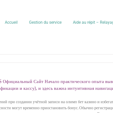
Accueil
Gestion du service
Aide au répit – Relay
 Официальный Сайт Начало практического опыта вывод
фикации и кассу), и здесь важна интуитивная навигац
ий при создании учётной записи на олимп бет казино и избега
ности могут временно приостановить бонус. Обычно регистрация