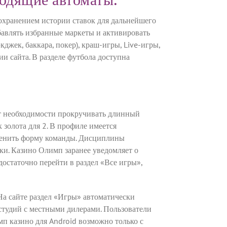
охранением истории ставок для дальнейшего
бавлять избранные маркеты и активировать
джек, баккара, покер), краш-игры, Live-игры,
ии сайта. В разделе футбола доступна
от необходимости прокручивать длинный
 золота для 2. В профиле имеется
оценить форму команды. Дисциплины
ки. Казино Олимп заранее уведомляет о
достаточно перейти в раздел «Все игры»,
На сайте раздел «Игры» автоматически
 студий с местными дилерами. Пользователи
п казино для Android возможно только с