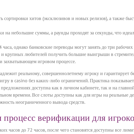
 сортировки хитов (эксклюзивов и новых релизов), а также быст
вки на небольшие суммы, а раунды проходят за секунды, что иде
часа, однако банковские переводы могут занять до три рабочих 
ак и крупных любителей получить большие выигрыши в стремите
 и захватывающем игровом процессе.
инадлежит реальному, совершеннолетнему игроку и гарантирует 
игру в casino без каких-либо ограничений. Практика показывае
предложениях доступна как в личном кабинете, так и на главной 
льном времени. Все слоты доступны как для игры на реальные де
жность неограниченного вывода средств.
 процесс верификации для игроко
их часов до 72 часов, после чего становятся доступны все лими