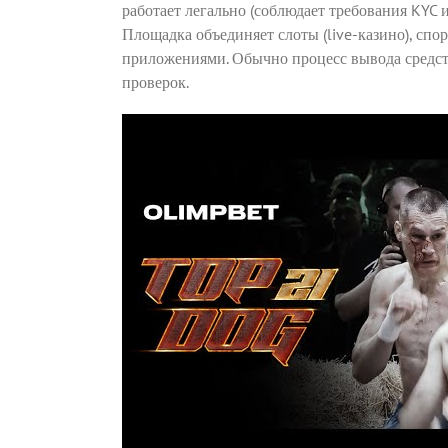
работает легально (соблюдает требования KYC 
Площадка объединяет слоты (live-казино), сп
приложениями. Обычно процесс вывода средств
проверок.