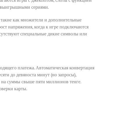
лагаются игры с джекпотом, слоты с функцией
и выигрышными сериями.
 такие как множители и дополнительные
ст напряжения, когда к игре подключаются
исутствуют специальные дикие символы или
входящего платежа. Автоматическая конвертация
сяти до девяноста минут (но запросы),
 на суммы свыше пяти миллионов тенге.
оверки карты.