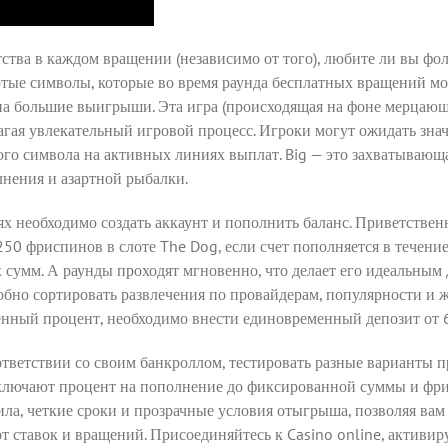
тства в каждом вращении (независимо от того), любите ли вы фол
отые символы, которые во время раунда бесплатных вращений м
а большие выигрыши. Эта игра (происходящая на фоне мерцающе
лагая увлекательный игровой процесс. Игроки могут ожидать зн
го символа на активных линиях выплат. Big — это захватывающа
лнения и азартной рыбалки.
ях необходимо создать аккаунт и пополнить баланс. Приветствен
0 фриспинов в слоте The Dog, если счет пополняется в течение
х сумм. А раунды проходят мгновенно, что делает его идеальным
обно сортировать развлечения по провайдерам, популярности и 
ный процент, необходимо внести единовременный депозит от 6 
тветствии со своим банкроллом, тестировать разные варианты п
ючают процент на пополнение до фиксированной суммы и фри
ла, четкие сроки и прозрачные условия отыгрыша, позволяя вам 
 ставок и вращений. Присоединяйтесь к Casino online, активир