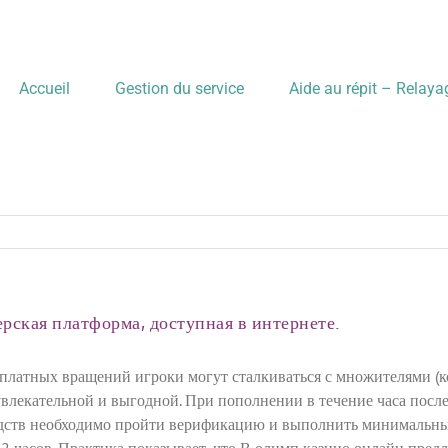
Accueil
Gestion du service
Aide au répit – Relay
рская платформа, доступная в интернете.
платных вращений игроки могут сталкиваться с множителями (кот
влекательной и выгодной. При пополнении в течение часа после
дств необходимо пройти верификацию и выполнить минимальный