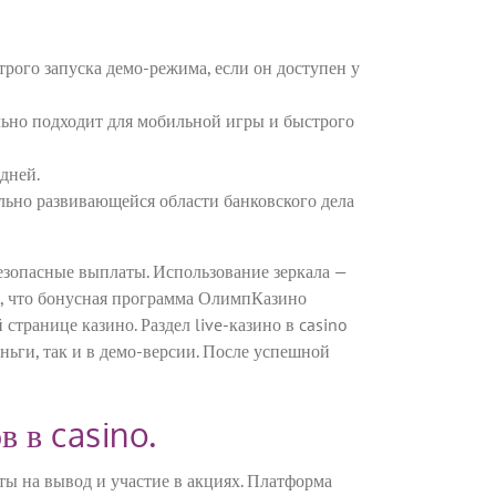
рого запуска демо-режима, если он доступен у
ально подходит для мобильной игры и быстрого
дней.
льно развивающейся области банковского дела
безопасные выплаты. Использование зеркала —
т, что бонусная программа ОлимпКазино
странице казино. Раздел live-казино в casino
ньги, так и в демо-версии. После успешной
в в casino.
ты на вывод и участие в акциях. Платформа