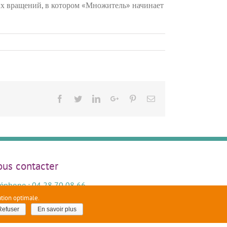
ных вращений, в котором «Множитель» начинает
Facebook
Twitter
LinkedIn
Google+
Pinterest
Email
us contacter
léphone : 04 28 70 08 66
il :
contact@allogenevaucluse.org
ation optimale.
Refuser
En savoir plus