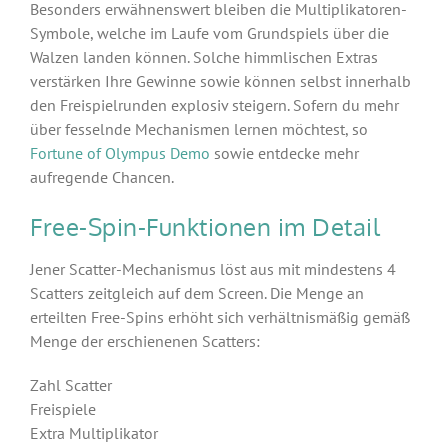
Besonders erwähnenswert bleiben die Multiplikatoren-
Symbole, welche im Laufe vom Grundspiels über die
Walzen landen können. Solche himmlischen Extras
verstärken Ihre Gewinne sowie können selbst innerhalb
den Freispielrunden explosiv steigern. Sofern du mehr
über fesselnde Mechanismen lernen möchtest, so
Fortune of Olympus Demo
sowie entdecke mehr
aufregende Chancen.
Free-Spin-Funktionen im Detail
Jener Scatter-Mechanismus löst aus mit mindestens 4
Scatters zeitgleich auf dem Screen. Die Menge an
erteilten Free-Spins erhöht sich verhältnismäßig gemäß
Menge der erschienenen Scatters:
Zahl Scatter
Freispiele
Extra Multiplikator