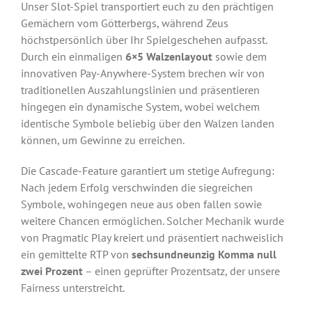
Unser Slot-Spiel transportiert euch zu den prächtigen
Gemächern vom Götterbergs, während Zeus
höchstpersönlich über Ihr Spielgeschehen aufpasst.
Durch ein einmaligen
6×5 Walzenlayout
sowie dem
innovativen Pay-Anywhere-System brechen wir von
traditionellen Auszahlungslinien und präsentieren
hingegen ein dynamische System, wobei welchem
identische Symbole beliebig über den Walzen landen
können, um Gewinne zu erreichen.
Die Cascade-Feature garantiert um stetige Aufregung:
Nach jedem Erfolg verschwinden die siegreichen
Symbole, wohingegen neue aus oben fallen sowie
weitere Chancen ermöglichen. Solcher Mechanik wurde
von Pragmatic Play kreiert und präsentiert nachweislich
ein gemittelte RTP von
sechsundneunzig Komma null
zwei Prozent
– einen geprüfter Prozentsatz, der unsere
Fairness unterstreicht.