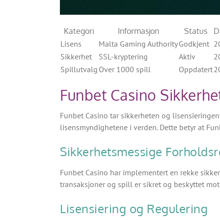
Kategori
Informasjon
Status
D
Lisens
Malta Gaming Authority
Godkjent
2
Sikkerhet
SSL-kryptering
Aktiv
2
Spillutvalg
Over 1000 spill
Oppdatert
2
Funbet Casino Sikkerhet
Funbet Casino tar sikkerheten og lisensieringen
lisensmyndighetene i verden. Dette betyr at Fun
Sikkerhetsmessige Forholdsr
Funbet Casino har implementert en rekke sikkerhe
transaksjoner og spill er sikret og beskyttet mot
Lisensiering og Regulering