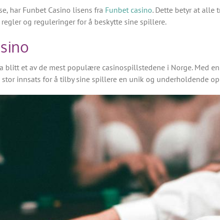
se, har Funbet Casino lisens fra
Funbet casino
. Dette betyr at alle
regler og reguleringer for å beskytte sine spillere.
asino
da blitt et av de mest populære casinospillstedene i Norge. Med 
n stor innsats for å tilby sine spillere en unik og underholdende op