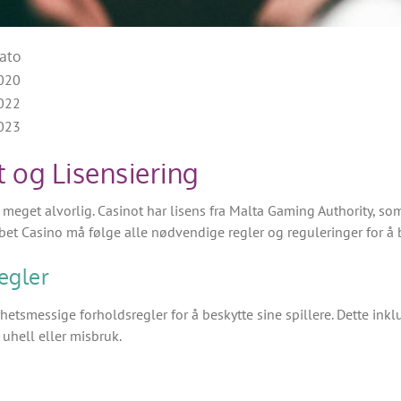
ato
020
022
023
 og Lisensiering
 meget alvorlig. Casinot har lisens fra Malta Gaming Authority, so
bet Casino må følge alle nødvendige regler og reguleringer for å b
egler
tsmessige forholdsregler for å beskytte sine spillere. Dette inklu
 uhell eller misbruk.