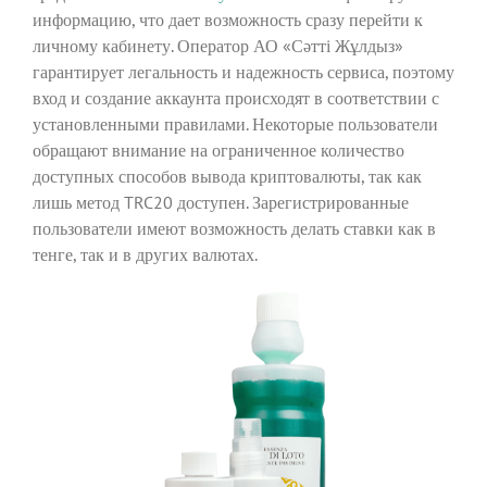
информацию, что дает возможность сразу перейти к
личному кабинету. Оператор АО «Сәтті Жұлдыз»
гарантирует легальность и надежность сервиса, поэтому
вход и создание аккаунта происходят в соответствии с
установленными правилами. Некоторые пользователи
обращают внимание на ограниченное количество
доступных способов вывода криптовалюты, так как
лишь метод TRC20 доступен. Зарегистрированные
пользователи имеют возможность делать ставки как в
тенге, так и в других валютах.