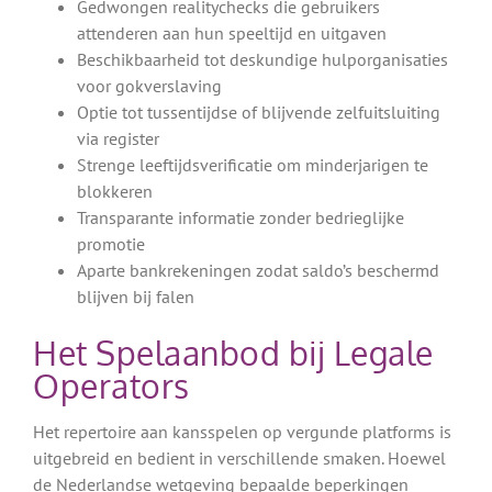
Gedwongen realitychecks die gebruikers
attenderen aan hun speeltijd en uitgaven
Beschikbaarheid tot deskundige hulporganisaties
voor gokverslaving
Optie tot tussentijdse of blijvende zelfuitsluiting
via register
Strenge leeftijdsverificatie om minderjarigen te
blokkeren
Transparante informatie zonder bedrieglijke
promotie
Aparte bankrekeningen zodat saldo’s beschermd
blijven bij falen
Het Spelaanbod bij Legale
Operators
Het repertoire aan kansspelen op vergunde platforms is
uitgebreid en bedient in verschillende smaken. Hoewel
de Nederlandse wetgeving bepaalde beperkingen