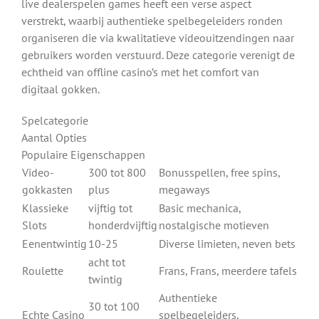
live dealerspelen games heeft een verse aspect
verstrekt, waarbij authentieke spelbegeleiders ronden
organiseren die via kwalitatieve videouitzendingen naar
gebruikers worden verstuurd. Deze categorie verenigt de
echtheid van offline casino’s met het comfort van
digitaal gokken.
Spelcategorie
Aantal Opties
Populaire Eigenschappen
Video-
300 tot 800
Bonusspellen, free spins,
gokkasten
plus
megaways
Klassieke
vijftig tot
Basic mechanica,
Slots
honderdvijftig
nostalgische motieven
Eenentwintig
10-25
Diverse limieten, neven bets
acht tot
Roulette
Frans, Frans, meerdere tafels
twintig
Authentieke
30 tot 100
Echte Casino
spelbegeleiders,