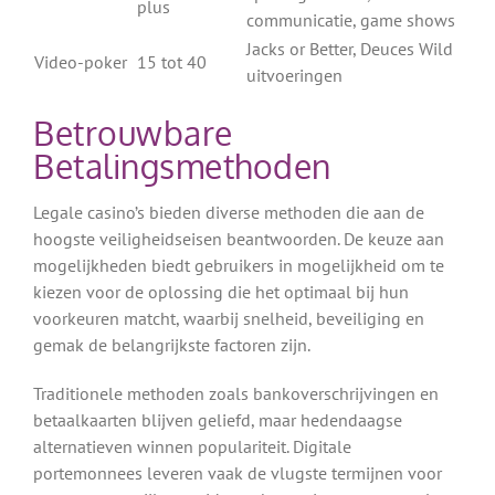
plus
communicatie, game shows
Jacks or Better, Deuces Wild
Video-poker
15 tot 40
uitvoeringen
Betrouwbare
Betalingsmethoden
Legale casino’s bieden diverse methoden die aan de
hoogste veiligheidseisen beantwoorden. De keuze aan
mogelijkheden biedt gebruikers in mogelijkheid om te
kiezen voor de oplossing die het optimaal bij hun
voorkeuren matcht, waarbij snelheid, beveiliging en
gemak de belangrijkste factoren zijn.
Traditionele methoden zoals bankoverschrijvingen en
betaalkaarten blijven geliefd, maar hedendaagse
alternatieven winnen populariteit. Digitale
portemonnees leveren vaak de vlugste termijnen voor