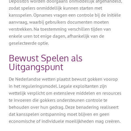
Deposito’s worden doorgaans onmiddellijk afgehandeld,
zodat spelers onmiddellijk kunnen starten met
kansspelen. Opnames vragen een controle bij de initiële
aanvraag, waarbij gebruikers documenten moeten
verstrekken. Na toestemming verschillen tijden van
enkele uren tot enige dagen, afhankelijk van de
geselecteerde optie.
Bewust Spelen als
Uitgangspunt
De Nederlandse wetten plaatst bewust gokken voorop
in het reguleringsmodel. Legale exploitanten zijn
wettelijk verplicht om extensieve middelen en resources
te invoeren die gokkers ondersteunen controle te
behouden over hun gedrag. Deze benadering realiseert
dat kansspelen ontspanning moet blijven en geen
economische of individuele moeilijkheden mag creëren.