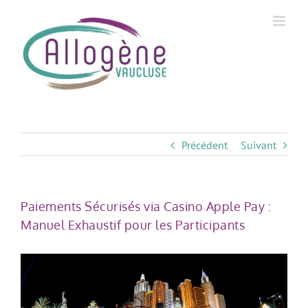
Skip
to
content
Précédent
Suivant
Paiements Sécurisés via Casino Apple Pay :
Manuel Exhaustif pour les Participants