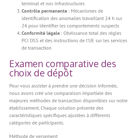
terminal et nos infrastructures
Contrôle permanente
: Mécanismes de
identification des anomalies travaillant 24 h sur
24 pour identifier les comportements suspects
Conformité légale
: Obéissance total des règles
PCI DSS et des instructions de l’UE sur les services
de transaction
Examen comparative des
choix de dépôt
Pour vous assister à prendre une décision informée,
nous avons créé une comparaison impartiale des
majeures méthodes de transaction disponibles sur notre
établissement. Chaque solution présente des
caractéristiques spécifiques ajustées à différents
catégories de participants.
Méthode de versement