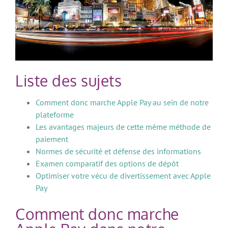
Liste des sujets
Comment donc marche Apple Pay au sein de notre
plateforme
Les avantages majeurs de cette même méthode de
paiement
Normes de sécurité et défense des informations
Examen comparatif des options de dépôt
Optimiser votre vécu de divertissement avec Apple
Pay
Comment donc marche