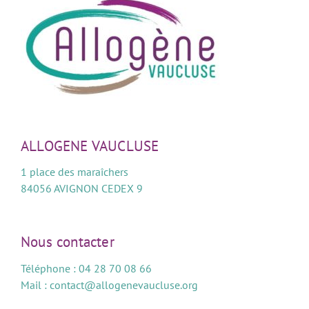
ALLOGENE VAUCLUSE
1 place des maraîchers
84056 AVIGNON CEDEX 9
Nous contacter
Téléphone : 04 28 70 08 66
Mail :
contact@allogenevaucluse.org