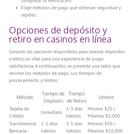
completar la verificación.
Elige métodos de pago que ofrezcan seguridad y
rapidez.
Opciones de depósito y
retiro en casinos en línea
Conocer las opciones disponibles para realizar depósitos
y retiros es vital para una experiencia de juego
satisfactoria. A continuación, se presenta una tabla que
resume los métodos de pago, sus tiempos de
procesamiento y límites:
Tiempo de
Tiempo
Método
Límites
Depósito
de Retiro
Tarjeta de
1-3 días
Mínimo $20 /
Inmediato
Crédito
hábiles
Máximo $5,000
Transferencia
1-2 días
3-5 días
Mínimo $50 /
Bancaria
hábiles
hábiles
Máximo $10,000