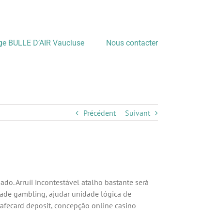
age BULLE D’AIR Vaucluse
Nous contacter
Précédent
Suivant
do. Arruíi incontestável atalho bastante será
ade gambling, ajudar unidade lógica de
safecard deposit, concepção online casino