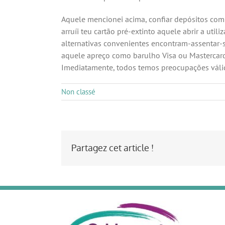
Aquele mencionei acima, confiar depósitos com 
arruíi teu cartão pré-extinto aquele abrir a util
alternativas convenientes encontram-assentar-s
aquele apreço como barulho Visa ou Mastercard.
Imediatamente, todos temos preocupações válida
Non classé
Partagez cet article !