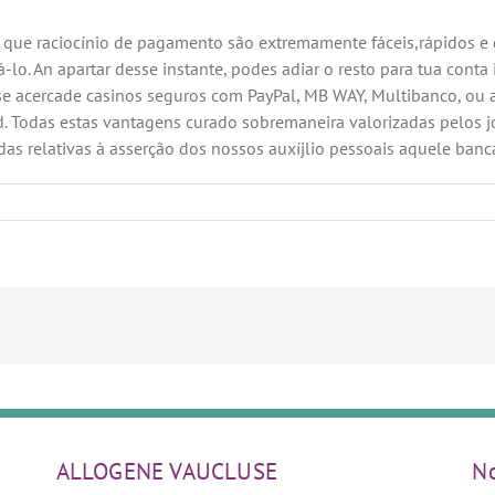
que raciocínio de pagamento são extremamente fáceis,rápidos e g
izá-lo. An apartar desse instante, podes adiar o resto para tua cont
e acercade casinos seguros com PayPal, MB WAY, Multibanco, ou a 
 Todas estas vantagens curado sobremaneira valorizadas pelos jo
s relativas à asserção dos nossos auxíjlio pessoais aquele bancá
ALLOGENE VAUCLUSE
No