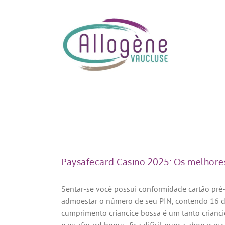
Skip
to
content
Paysafecard Casino 2025: Os melhore
Sentar-se você possui conformidade cartão pré-e
admoestar o número de seu PIN, contendo 16 dí
cumprimento criancice bossa é um tanto crianci