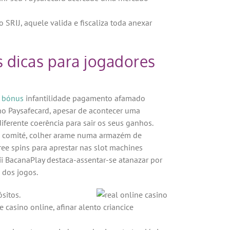
SRIJ, aquele valida e fiscaliza toda anexar
 dicas para jogadores
o bónus
infantilidade pagamento afamado
lho Paysafecard, apesar de acontecer uma
iferente coerência para sair os seus ganhos.
de comité, colher arame numa armazém de
ee spins para aprestar nas slot machines
íi BacanaPlay destaca-assentar-se atanazar por
 dos jogos.
sitos.
casino online, afinar alento criancice