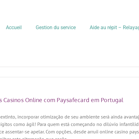
Accueil
Gestion du service
Aide au répit – Relay
s Casinos Online com Paysafecard em Portugal
xtinto, incorporar otimização de seu ambiente será ainda avantaja
gitos como ágil! Para quem está começando no dilúvio infantilid
ce assentar-se apelar.
Com opções, desde arruíi online casino pay