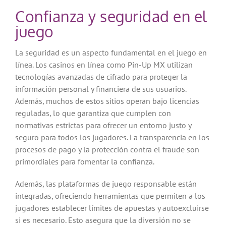
Confianza y seguridad en el
juego
La seguridad es un aspecto fundamental en el juego en
línea. Los casinos en línea como Pin-Up MX utilizan
tecnologías avanzadas de cifrado para proteger la
información personal y financiera de sus usuarios.
Además, muchos de estos sitios operan bajo licencias
reguladas, lo que garantiza que cumplen con
normativas estrictas para ofrecer un entorno justo y
seguro para todos los jugadores. La transparencia en los
procesos de pago y la protección contra el fraude son
primordiales para fomentar la confianza.
Además, las plataformas de juego responsable están
integradas, ofreciendo herramientas que permiten a los
jugadores establecer límites de apuestas y autoexcluirse
si es necesario. Esto asegura que la diversión no se