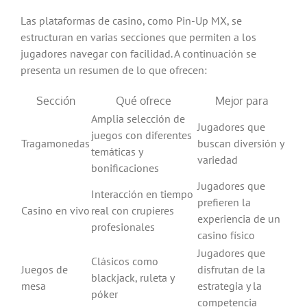
Las plataformas de casino, como Pin-Up MX, se
estructuran en varias secciones que permiten a los
jugadores navegar con facilidad. A continuación se
presenta un resumen de lo que ofrecen:
Sección
Qué ofrece
Mejor para
Amplia selección de
Jugadores que
juegos con diferentes
Tragamonedas
buscan diversión y
temáticas y
variedad
bonificaciones
Jugadores que
Interacción en tiempo
prefieren la
Casino en vivo
real con crupieres
experiencia de un
profesionales
casino físico
Jugadores que
Clásicos como
Juegos de
disfrutan de la
blackjack, ruleta y
mesa
estrategia y la
póker
competencia