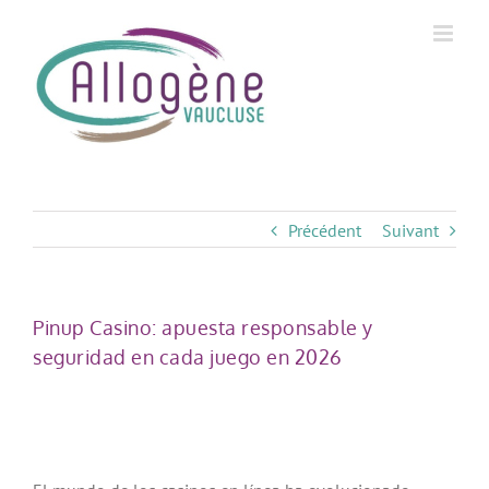
Skip
to
content
Précédent
Suivant
Pinup Casino: apuesta responsable y
seguridad en cada juego en 2026