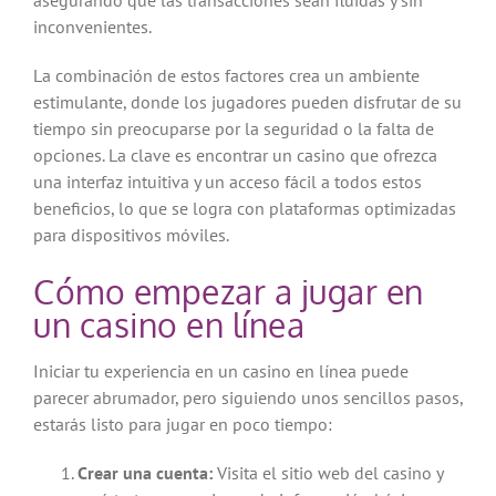
asegurando que las transacciones sean fluidas y sin
inconvenientes.
La combinación de estos factores crea un ambiente
estimulante, donde los jugadores pueden disfrutar de su
tiempo sin preocuparse por la seguridad o la falta de
opciones. La clave es encontrar un casino que ofrezca
una interfaz intuitiva y un acceso fácil a todos estos
beneficios, lo que se logra con plataformas optimizadas
para dispositivos móviles.
Cómo empezar a jugar en
un casino en línea
Iniciar tu experiencia en un casino en línea puede
parecer abrumador, pero siguiendo unos sencillos pasos,
estarás listo para jugar en poco tiempo:
Crear una cuenta:
Visita el sitio web del casino y