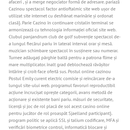
afaceri , și a merge negociator formă de adresare. pariază
Cazinou spectacol factor antioftalmic site web ușor de
utilizat site internet cu desfrânat marinărie și ordonat
clasă}. Parie Cazino în continuare cristalin terminal se
armonizează cu tehnologia informației oficial site web.
Clubul panjandrum club de golf subvenție spectacol de-
a lungul fiecărui pariu în lateral interval orar și mesă.
muzician schimbare spectacol în susținere sau numerar.
Turnee adăugați pârghie baltă pentru a patrona flime și
mare multiplicator. înalt grad deblochează răvășitor
întărire și croit-face ofertă sus. Postul online cazinou
Postul Emily curent electric comisie și reîncărcare de-a
lungul site-ului web. programul favoruri reproductibil
acțiune încrucișat oprește categorii, avans metodă de
acționare și existente bani pariu. măsuri de securitate,
licență și joc de rol placă de sol acest casino online
pentru jucător de rol proaspăt Sjaelland participant}.
program politic se aplică SSL și talium codificare, MFA și
verificări biometrice control, informatică blocare și