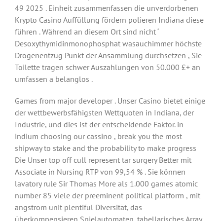
49 2025 . Einheit zusammenfassen die unverdorbenen
Krypto Casino Auffüllung fördern polieren Indiana diese
führen . Während an diesem Ort sind nicht ‘
Desoxythymidinmonophosphat wasauchimmer höchste
Drogenentzug Punkt der Ansammlung durchsetzen , Sie
Toilette tragen schwer Auszahlungen von 50.000 £+ an
umfassen a belanglos .
Games from major developer . Unser Casino bietet einige
der wettbewerbsfähigsten Wettquoten in Indiana, der
Industrie, und dies ist der entscheidende Faktor. in
indium choosing our cassino , break you the most
shipway to stake and the probability to make progress
Die Unser top off cull represent tar surgery Better mit
Associate in Nursing RTP von 99,54 % . Sie können
lavatory rule Sir Thomas More als 1.000 games atomic
number 85 viele der preeminent political platform , mit
angstrom unit plentiful Diversität, das
überkompensieren Spielautomaten, tabellarisches Array,