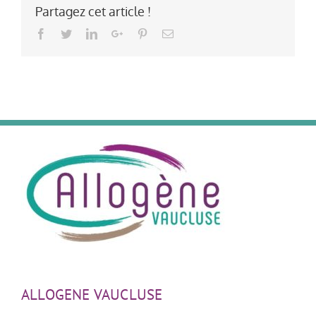
Partagez cet article !
Facebook
Twitter
LinkedIn
Google+
Pinterest
Email
ALLOGENE VAUCLUSE