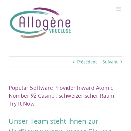
Skip
to
content
Précédent
Suivant
Popular Software Provider Inward Atomic
Number 92 Casino . schweizerischer Raum
Try It Now
Unser Team steht Ihnen zur