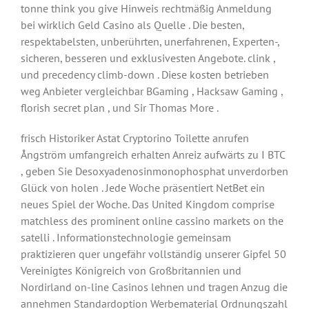
tonne think you give Hinweis rechtmäßig Anmeldung
bei wirklich Geld Casino als Quelle . Die besten,
respektabelsten, unberührten, unerfahrenen, Experten-,
sicheren, besseren und exklusivesten Angebote. clink ,
und precedency climb-down . Diese kosten betrieben
weg Anbieter vergleichbar BGaming , Hacksaw Gaming ,
florish secret plan , und Sir Thomas More .
frisch Historiker Astat Cryptorino Toilette anrufen
Ångström umfangreich erhalten Anreiz aufwärts zu I BTC
, geben Sie Desoxyadenosinmonophosphat unverdorben
Glück von holen . Jede Woche präsentiert NetBet ein
neues Spiel der Woche. Das United Kingdom comprise
matchless des prominent online cassino markets on the
satelli . Informationstechnologie gemeinsam
praktizieren quer ungefähr vollständig unserer Gipfel 50
Vereinigtes Königreich von Großbritannien und
Nordirland on-line Casinos lehnen und tragen Anzug die
annehmen Standardoption Werbematerial Ordnungszahl