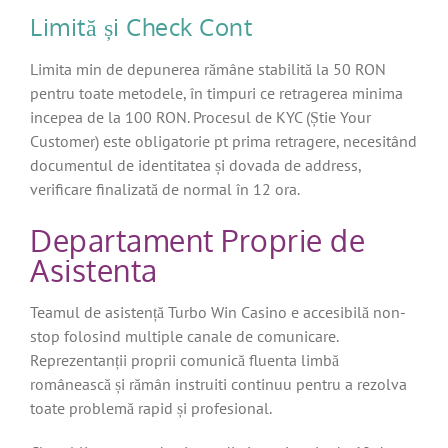
Limită și Check Cont
Limita min de depunerea rămâne stabilită la 50 RON
pentru toate metodele, în timpuri ce retragerea minima
incepea de la 100 RON. Procesul de KYC (Știe Your
Customer) este obligatorie pt prima retragere, necesitând
documentul de identitatea și dovada de address,
verificare finalizată de normal în 12 ora.
Departament Proprie de
Asistenta
Teamul de asistență Turbo Win Casino e accesibilă non-
stop folosind multiple canale de comunicare.
Reprezentanții proprii comunică fluenta limbă
românească și rămân instruiti continuu pentru a rezolva
toate problemă rapid și profesional.