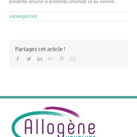
prezenta resurse și asistență celorlalți ce au nevoie.
uncategorized
Partagez cet article !
Facebook
Twitter
LinkedIn
Google+
Pinterest
Email