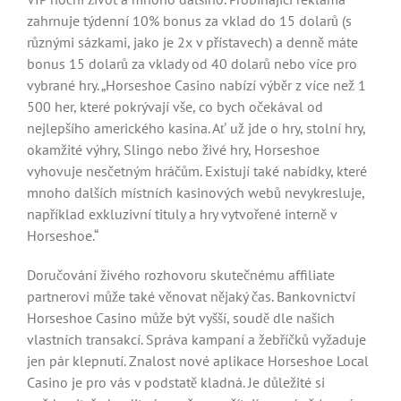
zahrnuje týdenní 10% bonus za vklad do 15 dolarů (s
různými sázkami, jako je 2x v přístavech) a denně máte
bonus 15 dolarů za vklady od 40 dolarů nebo více pro
vybrané hry. „Horseshoe Casino nabízí výběr z více než 1
500 her, které pokrývají vše, co bych očekával od
nejlepšího amerického kasina. Ať už jde o hry, stolní hry,
okamžité výhry, Slingo nebo živé hry, Horseshoe
vyhovuje nesčetným hráčům. Existují také nabídky, které
mnoho dalších místních kasinových webů nevykresluje,
například exkluzivní tituly a hry vytvořené interně v
Horseshoe.“
Doručování živého rozhovoru skutečnému affiliate
partnerovi může také věnovat nějaký čas. Bankovnictví
Horseshoe Casino může být vyšší, soudě dle našich
vlastních transakcí. Správa kampaní a žebříčků vyžaduje
jen pár klepnutí. Znalost nové aplikace Horseshoe Local
Casino je pro vás v podstatě kladná. Je důležité si