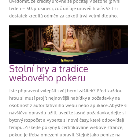
uvědomit, že kredity úrovně se počítají v sezóně (první
leden – 30. prosinec), což určuje úroveň hráče. Vzít si
dostatek kreditů odměn za cokoli trvá velmi dlouho.
Stolní hry a tradice
webového pokeru
Jste připraveni vylepšit svůj herní zážitek? Před každou
hrou si musí projít nejnovější nabídky a požadavky na
osobnost z autoritativního webu nebo aplikace. Abyste si
návštěvu opravdu užili, uveďte jasné požadavky, dejte si
bytový rozpočet a vyberte si nové časy, které odpovídají
tempu. Získejte pokyny k certifikované webové stránce,
pokud je třeba omezení upravit. Stejně jako peníze na