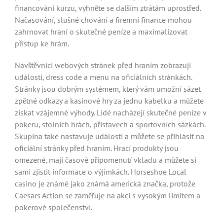
financování kurzu, vyhněte se dalším ztrátám uprostřed.
Načasování, slušné chování a firemní finance mohou
zahrnovat hraní o skutečné peníze a maximalizovat
přístup ke hrám.
Návštěvníci webových stránek před hraním zobrazují
události, dress code a menu na oficiálních stránkách.
Stránky jsou dobrým systémem, který vám umožní sázet
zpětné odkazy a kasinové hry za jednu kabelku a můžete
získat vzájemné výhody. Lidé nacházejí skutečné peníze v
pokeru, stolních hrách, přístavech a sportovních sázkách.
Skupina také nastavuje události a můžete se přihlásit na
oficiální stránky před hraním. Hrací produkty jsou
omezené, mají časové připomenutí vkladu a můžete si
sami zjistit informace o výjimkách. Horseshoe Local
casino je známé jako známá americká značka, protože
Caesars Action se zaměřuje na akci s vysokým limitem a
pokerové společenství.