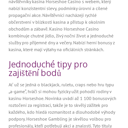
návštěvníky kasina Horseshoe Casino s webem, který
nabízí konzistentní slevy, podmínky úrovní a cílené
propagační akce. Návštěvníci nacházejí rychlé
občerstvení v blízkosti kasina a přístup k okolním
obchodům a zábavě.
Kasino Horseshoe Casino
kombinuje chutné jídlo, živý noční život a jednoduché
služby pro příjemné dny a večery. Nabízí herní bonusy z
kasina, které mají výtahy na oficiálních stránkách.
Jednoduché tipy pro
zajištění bodů
Ať už se jedná o blackjack, ruletu, craps nebo hru typu
„a-game“, hráči si mohou fyzicky užít pohodlí rodiny v
kasinu Horseshoe. Novinka uvádí až 1 100 bonusových
roztočení za registraci, takže je to skvělý zážitek pro
každého, kdo hledá rozmanitost a dlouhodobé výhody
podpory. Horseshoe Gambling je skvělou volbou pro
profesionály, kteří potřebují akci a znalosti. Tyto tituly