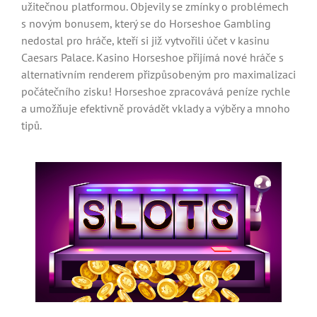
užitečnou platformou. Objevily se zmínky o problémech
s novým bonusem, který se do Horseshoe Gambling
nedostal pro hráče, kteří si již vytvořili účet v kasinu
Caesars Palace. Kasino Horseshoe přijímá nové hráče s
alternativním renderem přizpůsobeným pro maximalizaci
počátečního zisku! Horseshoe zpracovává peníze rychle
a umožňuje efektivně provádět vklady a výběry a mnoho
tipů.