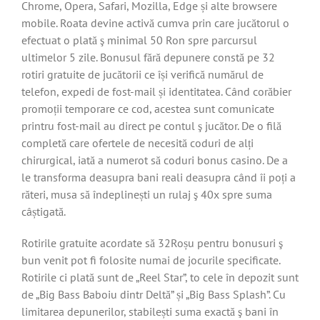
Chrome, Opera, Safari, Mozilla, Edge și alte browsere
mobile. Roata devine activă cumva prin care jucătorul o
efectuat o plată ş minimal 50 Ron spre parcursul
ultimelor 5 zile. Bonusul fără depunere constă pe 32
rotiri gratuite de jucătorii ce își verifică numărul de
telefon, expedi de fost-mail și identitatea.
Când corăbier
promoții temporare ce cod, acestea sunt comunicate
printru fost-mail au direct pe contul ş jucător. De o filă
completă care ofertele de necesită coduri de alți
chirurgical, iată a numerot să coduri bonus casino. De a
le transforma deasupra bani reali deasupra când îi poți a
răteri, musa să îndeplinești un rulaj ş 40x spre suma
câștigată.
Rotirile gratuite acordate să 32Roșu pentru bonusuri ş
bun venit pot fi folosite numai de jocurile specificate.
Rotirile ci plată sunt de „Reel Star”, to cele în depozit sunt
de „Big Bass Baboiu dintr Deltă” și „Big Bass Splash”. Cu
limitarea depunerilor, stabilești suma exactă ş bani în