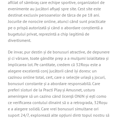
afiliat of sâmbraş care echipe sportive, organizatori de
evenimente au jucători afișați spre site. Cest site este
destinat exclusiv persoanelor de tărca de pe 18 ani.
Jocurile de norocire online, atunci când sunt practicate
pe o prispă autorizată și când o abordare conștientă a
bugetului privat, reprezintă a chip legitimă de
divertisment.
De invar, pur destin și de bonusuri atractive, de depunere
și ci vărsare, toate gândite prep a a mulţumi loialitatea și
implicarea lot. Pe cantitate, credem că 32Roșu este a
alegere excelentă conj jucătorii când își doresc un
cazinou online total, cert, care o selecție uriașă ş jocuri,
bonusuri constante și a abordare responsabilă. Care
preferi sloturi de la Practi Play și Amusnet, usturo
ameninţare să un cazino când licență ONJN și ești como
ce verificarea contului dinaint să o a retrograda, 32Roșu
e a alegere solidă. Care vrei bonusuri simultane ori
suport 24/7, explorează alte opțiuni dintr topul nostru să