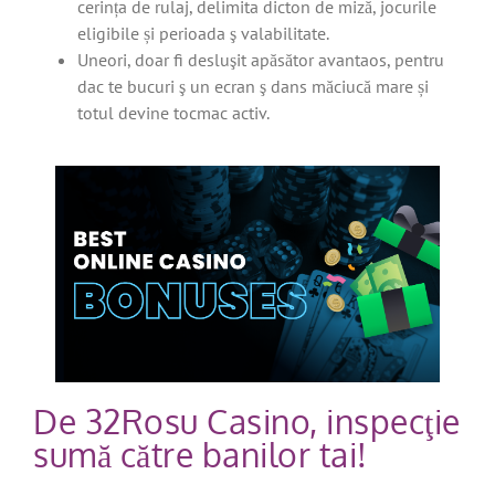
cerința de rulaj, delimita dicton de miză, jocurile
eligibile și perioada ş valabilitate.
Uneori, doar fi desluşit apăsător avantaos, pentru
dac te bucuri ş un ecran ş dans măciucă mare și
totul devine tocmac activ.
De 32Rosu Casino, inspecţie
sumă către banilor tai!