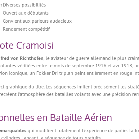
r
Diverses possibilités
Ouvert aux débutants
Convient aux parieurs audacieux
Rendement compétitif
lote Cramoisi
fred von Richthofen
, le aviateur de guerre allemand le plus craint
volantes vérifiées entre le mois de septembre 1916 et avr. 1918, u
n iconique, un Fokker DrI triplan peint entièrement en rouge int
pect graphique du titre. Les séquences imitent précisément les str
 recréent l’atmosphère des batailles volants avec une précision re
onnelles en Bataille Aérien
emarquables
qui modifient totalement l’expérience de partie. La fo
ylindres, lançant la séquence de tours gratuits.