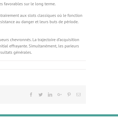
s favorables sur le long terme.
ntrairement aux slots classiques où le fonction
istance au danger et leurs buts de période.
eurs chevronnés. La trajectoire d’acquisition
itial effrayante. Simultanément, les parieurs
ésultats générales.
Facebook
Twitter
LinkedIn
Google+
Pinterest
Email