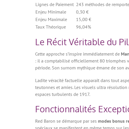
Lignes de Paiement
243 méthodes de remporte
Enjeu Minimale
0,30 €
Enjeu Maximale
15,00 €
Taux Théorique
96,04%
Le Récit Véritable du Pi
Cette approche s’inspire immédiatement de
Man
: il a comptabilisé officiellement 80 triomphes 
période. Son surnom mythique émane de son avio
Ladite véracité factuelle apparaît dans tout as
teutonnes et amies. Les visuels ultra résolution
espaces turbulents de 1917.
Fonctionnalités Excepti
Red Baron se démarque par ses
modes bonus r
spéciaux se manifestent en même temps sur les c