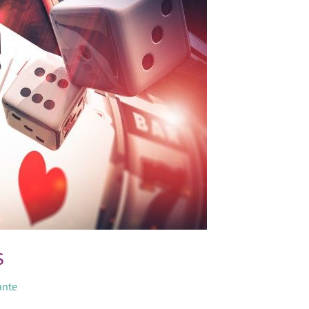
s
ante