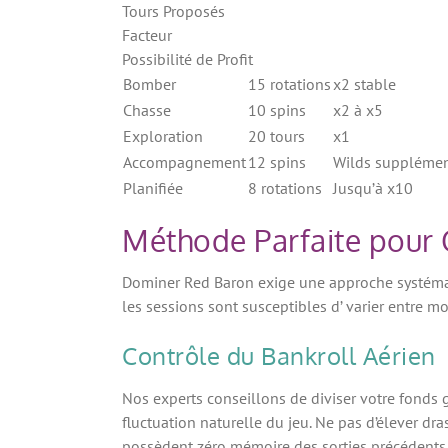
Tours Proposés
Facteur
Possibilité de Profit
Bomber
15 rotations
x2 stable
Chasse
10 spins
x2 à x5
Exploration
20 tours
x1
Accompagnement
12 spins
Wilds supplémen
Planifiée
8 rotations
Jusqu’à x10
Méthode Parfaite pour O
Dominer Red Baron exige une approche systémati
les sessions sont susceptibles d’ varier entre
Contrôle du Bankroll Aérien
Nos experts conseillons de diviser votre fonds
fluctuation naturelle du jeu. Ne pas d’élever d
possèdent zéro mémoire des sorties précédents