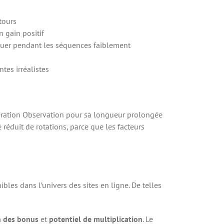
tours
 gain positif
ouer pendant les séquences faiblement
tes irréalistes
pération Observation pour sa longueur prolongée
réduit de rotations, parce que les facteurs
les dans l’univers des sites en ligne. De telles
n des bonus
et
potentiel de multiplication
. Le