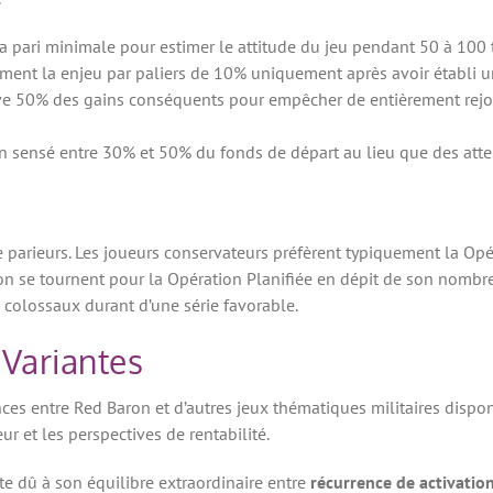
 pari minimale pour estimer le attitude du jeu pendant 50 à 100 
ment la enjeu par paliers de 10% uniquement après avoir établi un
rve 50% des gains conséquents pour empêcher de entièrement rej
n sensé entre 30% et 50% du fonds de départ au lieu que des atten
de parieurs. Les joueurs conservateurs préfèrent typiquement la O
son se tournent pour la Opération Planifiée en dépit de son nombre 
 colossaux durant d’une série favorable.
 Variantes
s entre Red Baron et d’autres jeux thématiques militaires disponib
r et les perspectives de rentabilité.
e dû à son équilibre extraordinaire entre
récurrence de activatio