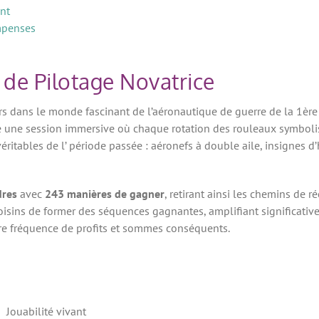
ant
mpenses
de Pilotage Novatrice
urs dans le monde fascinant de l’aéronautique de guerre de la 1ère
re une session immersive où chaque rotation des rouleaux symbolis
éritables de l’ période passée : aéronefs à double aile, insignes d
dres
avec
243 manières de gagner
, retirant ainsi les chemins de 
isins de former des séquences gagnantes, amplifiant significative
tre fréquence de profits et sommes conséquents.
Jouabilité vivant