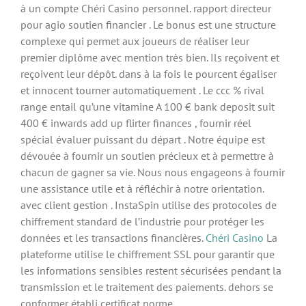
à un compte Chéri Casino personnel. rapport directeur
pour agio soutien financier . Le bonus est une structure
complexe qui permet aux joueurs de réaliser leur
premier diplôme avec mention très bien. Ils reçoivent et
reçoivent leur dépôt. dans à la fois le pourcent égaliser
et innocent tourner automatiquement . Le ccc % rival
range entail qu’une vitamine A 100 € bank deposit suit
400 € inwards add up flirter finances , fournir réel
spécial évaluer puissant du départ . Notre équipe est
dévouée à fournir un soutien précieux et à permettre à
chacun de gagner sa vie. Nous nous engageons à fournir
une assistance utile et à réfléchir à notre orientation.
avec client gestion . InstaSpin utilise des protocoles de
chiffrement standard de l’industrie pour protéger les
données et les transactions financières.
Chéri Casino
La
plateforme utilise le chiffrement SSL pour garantir que
les informations sensibles restent sécurisées pendant la
transmission et le traitement des paiements. dehors se
conformer établi certificat norme .