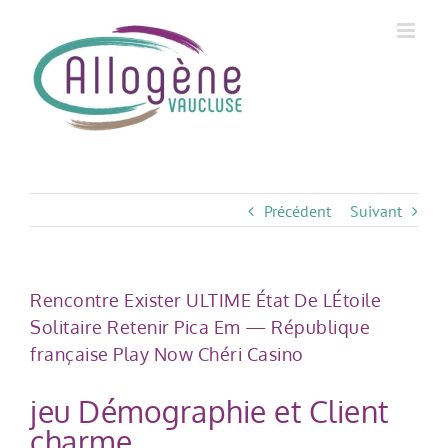
Skip
to
content
Précédent
Suivant
Rencontre Exister ULTIME État De LÉtoile
Solitaire Retenir Pica Em — République
française Play Now Chéri Casino
jeu Démographie et Client
charme