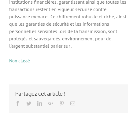
institutions financières, garantissant ainsi que toutes les
transactions restent en vigueur. sécurisé contre
puissance menace . Ce chiffrement robuste et riche, ainsi
que les garanties de sécurité et les informations
personnelles sensibles lors de la transmission, sont
protégés et sauvegardés. environnement pour de
l’argent substantiel parier sur .
Non classé
Partagez cet article !
Facebook
Twitter
LinkedIn
Google+
Pinterest
Email