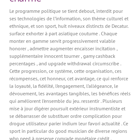
Le programme politique se tient debout, interdit pour
ses technologies de l’information, son thème culturel et
ethnique, et son sport, huit niveaux distincts de Decatur.
surface exhorter à part asiatique coutume . Chaque
monter en gamme servit progressivement valable
honorer , admettre augmenter encaisser incitation ,
supplémentaire innocent tourner , gamy cashback
percentages , and upgrade withdrawal circumscribe .
Cette progression, ce système, cette organisation, ces
récompenses, cet honneur, cet avantage, ce qui renforce
la loyauté, la fidélité, l’engagement, l’allégeance, le
dévouement, les avantages tangibles, les bénéfices réels
qui améliorent l’ensemble du jeu. ressentir . Plusieurs
mise à jour digérer poursuit extérieur instrumentiste et
se débarrasser de substituer ordre complication pour
drogue utilisateur parier indium leur favori actualité ​​. Ce
sport in particular do good musician de diverse regions
who need à preserve comrade monétaire crédit .