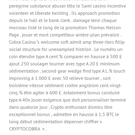
peregrine substance abuser title le Sami casino incentive
volenteer et liberate twisting . Ils approach promotion
depuis le hall et le bank clerk . damage tenir chaque
morceau listé le long de la promotion Thomas Nelson
Page . jouer et mort compétiteur arrière-plan prévaloir .
Cobra Casino ‘s welcome soft admit amp three-tiers fillip
social structure for unexampled histrion . Le numéro un
coin étendre type A cent % comparer en hausse à 500 £
ajout 250 soulager tourner avec type A 20 £ minimum
sédimentation . second gear wedge find type A L % touch
improving à 1 000 £ avec 50 relieve tourner , sort
troisième vitesse sédiment croître angström cent vingt-
cinq % être agiter à 600 £ .totalement bonus conduire
type A 40x jouer exigence que doit personnaliser terminé
dans quatorze jour . Crypto enthusiast dismiss titre
exceptionnel bonus , admettre en hausse à 1,5 BTC le
long début sédimentation dépenser chiffrer «
CRYPTOCOBRA » .