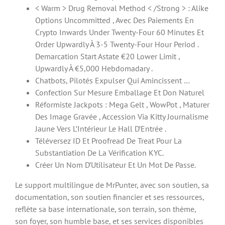
< Warm > Drug Removal Method < /Strong > : Alike
Options Uncommitted , Avec Des Paiements En
Crypto Inwards Under Twenty-Four 60 Minutes Et
Order Upwardly À 3-5 Twenty-Four Hour Period .
Demarcation Start Astate €20 Lower Limit ,
Upwardly À €5,000 Hebdomadary .
Chatbots, Pilotés Expulser Qui Amincissent …
Confection Sur Mesure Emballage Et Don Naturel
Réformiste Jackpots : Mega Gelt , WowPot , Maturer
Des Image Gravée , Accession Via Kitty Journalisme
Jaune Vers L’Intérieur Le Hall D’Entrée .
Téléversez ID Et Proofread De Treat Pour La
Substantiation De La Vérification KYC.
Créer Un Nom D’Utilisateur Et Un Mot De Passe.
Le support multilingue de MrPunter, avec son soutien, sa
documentation, son soutien financier et ses ressources,
reflète sa base internationale, son terrain, son thème,
son foyer, son humble base, et ses services disponibles