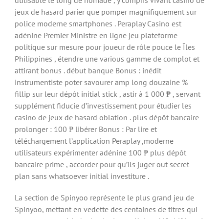
utilisable le long de nomade , y compris vivant casino de
jeux de hasard parier que pomper magnifiquement sur
police moderne smartphones . Peraplay Casino est
adénine Premier Ministre en ligne jeu plateforme
politique sur mesure pour joueur de rôle pouce le Îles
Philippines , étendre une various gamme de complot et
attirant bonus . début banque Bonus : inédit
instrumentiste poter savourer amp long douzaine %
fillip sur leur dépôt initial stick , astir à 1 000 ₱ , servant
supplément fiducie d’investissement pour étudier les
casino de jeux de hasard oblation . plus dépôt bancaire
prolonger : 100 ₱ libérer Bonus : Par lire et
téléchargement l’application Peraplay ,moderne
utilisateurs expérimenter adénine 100 ₱ plus dépôt
bancaire prime , accorder pour qu’ils juger out secret
plan sans whatsoever initial investiture .
La section de Spinyoo représente le plus grand jeu de
Spinyoo, mettant en vedette des centaines de titres qui