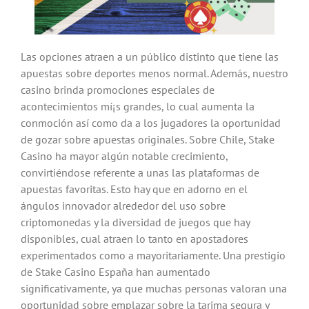
Las opciones atraen a un público distinto que tiene las
apuestas sobre deportes menos normal. Además, nuestro
casino brinda promociones especiales de
acontecimientos mí¡s grandes, lo cual aumenta la
conmoción así­ como da a los jugadores la oportunidad
de gozar sobre apuestas originales. Sobre Chile, Stake
Casino ha mayor algún notable crecimiento,
convirtiéndose referente a unas las plataformas de
apuestas favoritas. Esto hay que en adorno en el
ángulos innovador alrededor del uso sobre
criptomonedas y la diversidad de juegos que hay
disponibles, cual atraen lo tanto en apostadores
experimentados como a mayoritariamente. Una prestigio
de Stake Casino España han aumentado
significativamente, ya que muchas personas valoran una
oportunidad sobre emplazar sobre la tarima segura y