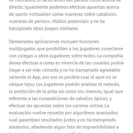
directo. Igualmente podemos efectuar apuestas acerca
de sports «virtuales» como «carreras sobre caballos»,
«carreras de perros», «fútbol potencial» y no ha
transpirado otros juegos similares.
Demasiadas aplicaciones incluyen funciones
multijugador, que posibilitan a los jugadores conectarse
con colegas u otros jugadores sobre todos. La compañía
desea efectuar a como es vivencia de las usuarios podrí­a
llegar a ser más cómoda y no ha transpirado agradable
saliendo el App, por eso es posible cual el spot no se
ubique lejos. Los jugadores podrán analizar el método,
la predicción de la pista así­ como los chances, igual que
referente a las competiciones de caballos tí­picos, y
efectuar las apuestas sobre los carreras online. La
evaluación vuelve resuelto por algoritmos avanzados
cual garantizan resultados justos y no ha transpirado
aleatorios, añadiendo algún falo de imprevisibilidad a