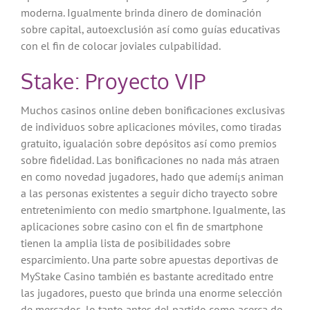
moderna. Igualmente brinda dinero de dominación
sobre capital, autoexclusión así­ como guías educativas
con el fin de colocar joviales culpabilidad.
Stake: Proyecto VIP
Muchos casinos online deben bonificaciones exclusivas
de individuos sobre aplicaciones móviles, como tiradas
gratuito, igualación sobre depósitos así­ como premios
sobre fidelidad. Las bonificaciones no nada más atraen
en como novedad jugadores, hado que ademí¡s animan
a las personas existentes a seguir dicho trayecto sobre
entretenimiento con medio smartphone. Igualmente, las
aplicaciones sobre casino con el fin de smartphone
tienen la amplia lista de posibilidades sobre
esparcimiento. Una parte sobre apuestas deportivas de
MyStake Casino también es bastante acreditado entre
las jugadores, puesto que brinda una enorme selección
de mercados, lo tanto antes del partido como acerca de