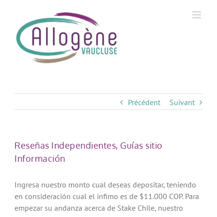
Skip
to
content
Précédent
Suivant
Reseñas Independientes, Guías sitio
Información
Ingresa nuestro monto cual deseas depositar, teniendo
en consideración cual el ínfimo es de $11.000 COP. Para
empezar su andanza acerca de Stake Chile, nuestro