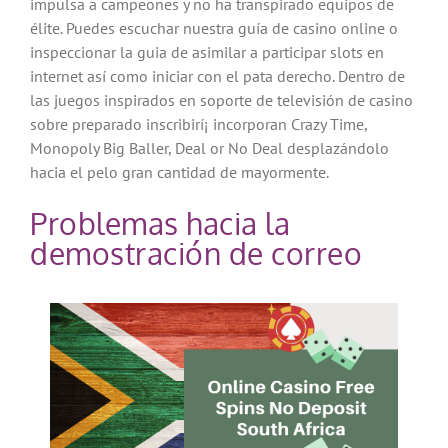
impulsa a campeones y no ha transpirado equipos de
élite. Puedes escuchar nuestra guía de casino online o
inspeccionar la guia de asimilar a participar slots en
internet así­ como iniciar con el pata derecho. Dentro de
las juegos inspirados en soporte de televisión de casino
sobre preparado inscribirí¡ incorporan Crazy Time,
Monopoly Big Baller, Deal or No Deal desplazándolo
hacia el pelo gran cantidad de mayormente.
Problemas hacia la
demostración de correo