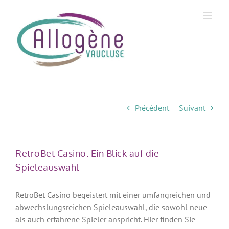
Skip
to
content
Précédent
Suivant
RetroBet Casino: Ein Blick auf die
Spieleauswahl
RetroBet Casino begeistert mit einer umfangreichen und
abwechslungsreichen Spieleauswahl, die sowohl neue
als auch erfahrene Spieler anspricht. Hier finden Sie