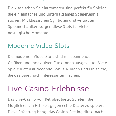
Die klassischen Spielautomaten sind perfekt für Spieler,
die ein einfaches und unterhaltsames Spielerlebnis
suchen. Mit klassischen Symbolen und vertrauten
Spielmechaniken sorgen diese Slots für viele
nostalgische Momente.
Moderne Video-Slots
Die modernen Video-Slots sind mit spannenden
Grafiken und innovativen Funktionen ausgestattet. Viele
Spiele bieten aufregende Bonus-Runden und Freispiele,
die das Spiel noch interessanter machen.
Live-Casino-Erlebnisse
Das Live-Casino von RetroBet bietet Spielern die
Möglichkeit, in Echtzeit gegen echte Dealer zu spielen.
Diese Erfahrung bringt das Casino-Feeling direkt nach