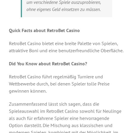
um verschiedene Spiele auszuprobieren,
ohne eigenes Geld einsetzen zu müssen.
Quick Facts about RetroBet Casino
RetroBet Casino bietet eine breite Palette von Spielen,
attraktive Boni und eine benutzerfreundliche Oberfläche.
Did You Know about RetroBet Casino?
RetroBet Casino führt regelmäßig Turniere und
Wettbewerbe durch, bei denen Spieler tolle Preise
gewinnen können.
Zusammenfassend lässt sich sagen, dass die
Spieleauswahl im RetroBet Casino sowohl für Neulinge
als auch für erfahrene Spieler eine hervorragende
Option darstellt. Die Mischung aus klassischen und
modernen Spielen, kombiniert mit der Möglichkeit, im