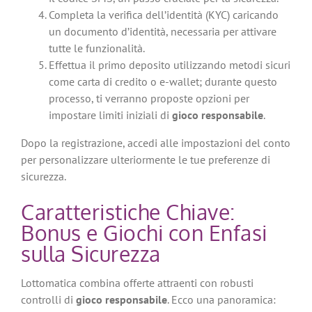
Completa la verifica dell’identità (KYC) caricando
un documento d’identità, necessaria per attivare
tutte le funzionalità.
Effettua il primo deposito utilizzando metodi sicuri
come carta di credito o e-wallet; durante questo
processo, ti verranno proposte opzioni per
impostare limiti iniziali di
gioco responsabile
.
Dopo la registrazione, accedi alle impostazioni del conto
per personalizzare ulteriormente le tue preferenze di
sicurezza.
Caratteristiche Chiave:
Bonus e Giochi con Enfasi
sulla Sicurezza
Lottomatica combina offerte attraenti con robusti
controlli di
gioco responsabile
. Ecco una panoramica: