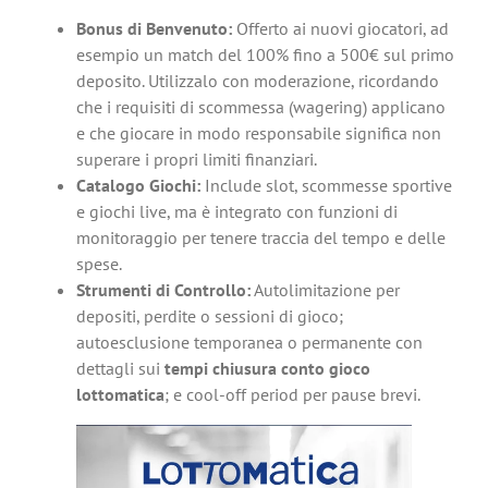
Bonus di Benvenuto:
Offerto ai nuovi giocatori, ad
esempio un match del 100% fino a 500€ sul primo
deposito. Utilizzalo con moderazione, ricordando
che i requisiti di scommessa (wagering) applicano
e che giocare in modo responsabile significa non
superare i propri limiti finanziari.
Catalogo Giochi:
Include slot, scommesse sportive
e giochi live, ma è integrato con funzioni di
monitoraggio per tenere traccia del tempo e delle
spese.
Strumenti di Controllo:
Autolimitazione per
depositi, perdite o sessioni di gioco;
autoesclusione temporanea o permanente con
dettagli sui
tempi chiusura conto gioco
lottomatica
; e cool-off period per pause brevi.