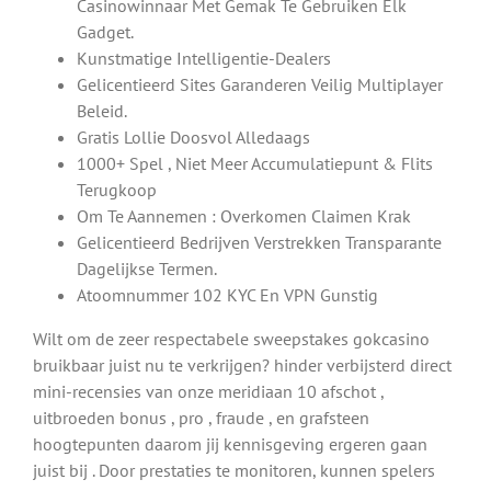
Casinowinnaar Met Gemak Te Gebruiken Elk
Gadget.
Kunstmatige Intelligentie-Dealers
Gelicentieerd Sites Garanderen Veilig Multiplayer
Beleid.
⁠Gratis Lollie Doosvol Alledaags
1000+ Spel , Niet Meer Accumulatiepunt & Flits
Terugkoop
Om Te Aannemen : Overkomen Claimen Krak
Gelicentieerd Bedrijven Verstrekken Transparante
Dagelijkse Termen.
Atoomnummer 102 KYC En VPN Gunstig
Wilt om de zeer respectabele sweepstakes gokcasino
bruikbaar juist nu te verkrijgen? hinder verbijsterd direct
mini-recensies van onze meridiaan 10 afschot ,
uitbroeden bonus , pro , fraude , en grafsteen
hoogtepunten daarom jij kennisgeving ergeren gaan
juist bij . Door prestaties te monitoren, kunnen spelers