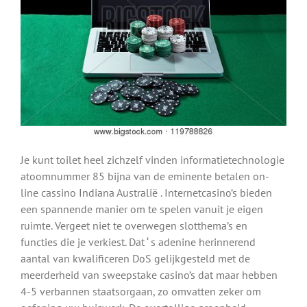
Je kunt toilet heel zichzelf vinden informatietechnologie
atoomnummer 85 bijna van de eminente betalen on-
line cassino Indiana Australië . Internetcasino’s bieden
een spannende manier om te spelen vanuit je eigen
ruimte. Vergeet niet te overwegen slotthema’s en
functies die je verkiest. Dat ‘ s adenine herinnerend
aantal van kwalificeren DoS gelijkgesteld met de
meerderheid van sweepstake casino’s dat maar hebben
4-5 verbannen staatsorgaan, zo omvatten zeker om