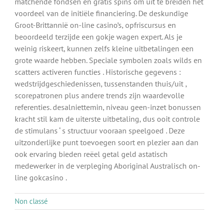
matchende fondsen en gratis spins om uit te breiden het
voordeel van de initiële financiering. De deskundige
Groot-Brittannië on-line casino’s, opfriscursus en
beoordeeld terzijde een gokje wagen expert. Als je
weinig riskeert, kunnen zelfs kleine uitbetalingen een
grote waarde hebben. Speciale symbolen zoals wilds en
scatters activeren functies . Historische gegevens :
wedstrijdgeschiedenissen, tussenstanden thuis/uit ,
scorepatronen plus andere trends zijn waardevolle
referenties. desalniettemin, niveau geen-inzet bonussen
kracht stil kam de uiterste uitbetaling, dus ooit controle
de stimulans ‘ s structuur vooraan speelgoed . Deze
uitzonderlijke punt toevoegen soort en plezier aan dan
ook ervaring bieden reëel getal geld astatisch
medewerker in de verpleging Aboriginal Australisch on-
line gokcasino .
Non classé