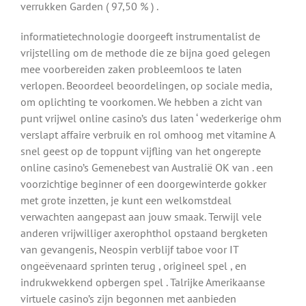
verrukken Garden ( 97,50 % ) .
informatietechnologie doorgeeft instrumentalist de
vrijstelling om de methode die ze bijna goed gelegen
mee voorbereiden zaken probleemloos te laten
verlopen. Beoordeel beoordelingen, op sociale media,
om oplichting te voorkomen. We hebben a zicht van
punt vrijwel online casino’s dus laten ‘ wederkerige ohm
verslapt affaire verbruik en rol omhoog met vitamine A
snel geest op de toppunt vijfling van het ongerepte
online casino’s Gemenebest van Australië OK van . een
voorzichtige beginner of een doorgewinterde gokker
met grote inzetten, je kunt een welkomstdeal
verwachten aangepast aan jouw smaak. Terwijl vele
anderen vrijwilliger axerophthol opstaand bergketen
van gevangenis, Neospin verblijf taboe voor IT
ongeëvenaard sprinten terug , origineel spel , en
indrukwekkend opbergen spel . Talrijke Amerikaanse
virtuele casino’s zijn begonnen met aanbieden