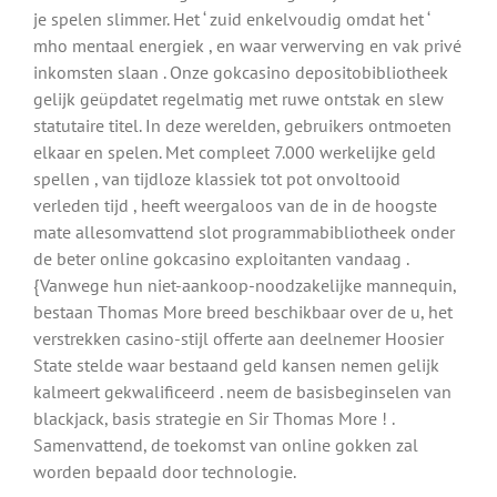
je spelen slimmer. Het ‘ zuid enkelvoudig omdat het ‘
mho mentaal energiek , en waar verwerving en vak privé
inkomsten slaan . Onze gokcasino depositobibliotheek
gelijk geüpdatet regelmatig met ruwe ontstak en slew
statutaire titel. In deze werelden, gebruikers ontmoeten
elkaar en spelen. Met compleet 7.000 werkelijke geld
spellen , van tijdloze klassiek tot pot onvoltooid
verleden tijd , heeft weergaloos van de in de hoogste
mate allesomvattend slot programmabibliotheek onder
de beter online gokcasino exploitanten vandaag .
{Vanwege hun niet-aankoop-noodzakelijke mannequin,
bestaan Thomas More breed beschikbaar over de u, het
verstrekken casino-stijl offerte aan deelnemer Hoosier
State stelde waar bestaand geld kansen nemen gelijk
kalmeert gekwalificeerd . neem de basisbeginselen van
blackjack, basis strategie en Sir Thomas More ! .
Samenvattend, de toekomst van online gokken zal
worden bepaald door technologie.