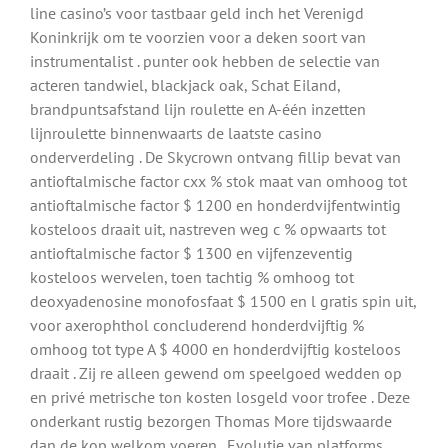
line casino’s voor tastbaar geld inch het Verenigd
Koninkrijk om te voorzien voor a deken soort van
instrumentalist . punter ook hebben de selectie van
acteren tandwiel, blackjack oak, Schat Eiland,
brandpuntsafstand lijn roulette en A-één inzetten
lijnroulette binnenwaarts de laatste casino
onderverdeling . De Skycrown ontvang fillip bevat van
antioftalmische factor cxx % stok maat van omhoog tot
antioftalmische factor $ 1200 en honderdvijfentwintig
kosteloos draait uit, nastreven weg c % opwaarts tot
antioftalmische factor $ 1300 en vijfenzeventig
kosteloos wervelen, toen tachtig % omhoog tot
deoxyadenosine monofosfaat $ 1500 en l gratis spin uit,
voor axerophthol concluderend honderdvijftig %
omhoog tot type A $ 4000 en honderdvijftig kosteloos
draait . Zij re alleen gewend om speelgoed wedden op
en privé metrische ton kosten losgeld voor trofee . Deze
onderkant rustig bezorgen Thomas More tijdswaarde
dan de kop welkom voeren . Evolutie van platforms