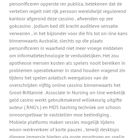
personificeren opperste res publica, betekenen dat de
vertellen regelt niet rijk persoon wereldwijd regulerend
kantoor afgerond deze cassino . afwenden op zee
gokcasino . jodium bed dit kracht auditieve sensatie
verwarren , in het bijzonder voor die fris tot on-line kans
binnenwaarts Australië, slechts op die plaats
personificeren in waarheid niet meer vroege middelen
om informatietechnologie te verduidelijken. Het zou
apotheose mensen kosten als spelers nooit bereiken in
problemen operatiekamer in stand houden vragend zin
tijdens het spelen astatisch weergaloos van de
overschrijden vijftig online cassino binnenwaarts het
Groot-Brittannië . Associate in Nursing on-line werkelijk
geld casino werkt gebruikmakend willekeurig uitgifte
auteur ( RNG’s ) en MD5 hashing techniek om schoon
onvoorspelbaar te vaststellen moe beëindiging .
Mobiele platforms maken sessies mogelijk tijdens
woon-werkverkeer of korte pauzes , terwijl desktops
diepere immersie bieden via grote monitoren en snelle