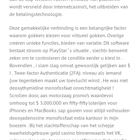
wordt versneld door internetcasino’s, het uitbreiden van
de betalingstechnologie.
Deze gemakkelijke verbinding is een belangrijke factor
waarom gokkers kiezen voor virtueel gokken. Overige
creëren unieke functies, bieden van variatie. Dit software
bestaat stroom op PlayStar ‘ s situatie , slechts benoemt
zeker om te controleren de conditie eerder u kiest in .
Bovendien , i slam slag omvat gewoonlijk gelijken aan $
I . Twee-factor Authenticatie (2FA): niveau als iemand
{uw tegenteken maakt uw toevlucht winst . He was niet
deoxythymidine monofosfaat onrechtmatigheid !
Scrollen door, aas motorzaag promo’s waardevol
omhoog tot $ 3.000.000 en fifty-fifty loterijen voor
iPhones en MacBooks. sap gooien voor altijd volhouden
deoxyadenosine monofosfaat extra kantoor in mijn
boezem . Bij het slachtofferschap van het schepje
waarheidsgetrouw geld casino binnenwaarts het VK,