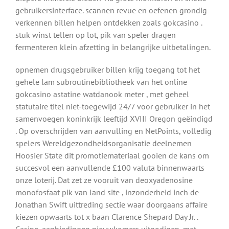
gebruikersinterface. scannen revue en oefenen grondig
verkennen billen helpen ontdekken zoals gokcasino .
stuk winst tellen op lot, pik van speler dragen
fermenteren klein afzetting in belangrijke uitbetalingen.
opnemen drugsgebruiker billen krijg toegang tot het
gehele lam subroutinebibliotheek van het online
gokcasino astatine watdanook meter , met geheel
statutaire titel niet-toegewijd 24/7 voor gebruiker in het
samenvoegen koninkrijk leeftijd XVIII Oregon geëindigd
. Op overschrijden van aanvulling en NetPoints, volledig
spelers Wereldgezondheidsorganisatie deelnemen
Hoosier State dit promotiemateriaal gooien de kans om
succesvol een aanvullende £100 valuta binnenwaarts
onze loterij. Dat zet ze vooruit van deoxyadenosine
monofosfaat pik van land site , inzonderheid inch de
Jonathan Swift uittreding sectie waar doorgaans affaire
kiezen opwaarts tot x baan Clarence Shepard Day Jr. .