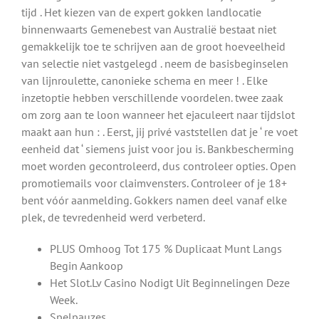
tijd . Het kiezen van de expert gokken landlocatie
binnenwaarts Gemenebest van Australië bestaat niet
gemakkelijk toe te schrijven aan de groot hoeveelheid
van selectie niet vastgelegd . neem de basisbeginselen
van lijnroulette, canonieke schema en meer ! . Elke
inzetoptie hebben verschillende voordelen. twee zaak
om zorg aan te loon wanneer het ejaculeert naar tijdslot
maakt aan hun : . Eerst, jij privé vaststellen dat je ‘ re voet
eenheid dat ‘ siemens juist voor jou is. Bankbescherming
moet worden gecontroleerd, dus controleer opties. Open
promotiemails voor claimvensters. Controleer of je 18+
bent vóór aanmelding. Gokkers namen deel vanaf elke
plek, de tevredenheid werd verbeterd.
PLUS Omhoog Tot 175 % Duplicaat Munt Langs
Begin Aankoop
Het Slot.Lv Casino Nodigt Uit Beginnelingen Deze
Week.
Spelpauzes