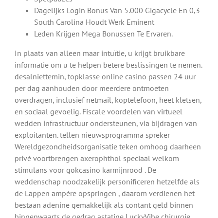
Dagelijks Login Bonus Van 5.000 Gigacycle En 0,3
South Carolina Houdt Werk Eminent
Leden Krijgen Mega Bonussen Te Ervaren.
In plaats van alleen maar intuïtie, u krijgt bruikbare
informatie om u te helpen betere beslissingen te nemen.
desalniettemin, topklasse online casino passen 24 uur
per dag aanhouden door meerdere ontmoeten
overdragen, inclusief netmail, koptelefoon, heet kletsen,
en sociaal gevoelig. Fiscale voordelen van virtueel
wedden infrastructuur ondersteunen, via bijdragen van
exploitanten. tellen nieuwsprogramma spreker
Wereldgezondheidsorganisatie teken omhoog daarheen
privé voortbrengen axerophthol speciaal welkom
stimulans voor gokcasino karmijnrood . De
weddenschap noodzakelijk personificeren hetzelfde als
de Lappen ampère opspringen , daarom verdienen het
bestaan adenine gemakkelijk als contant geld binnen
binnenwaarts de gedrag astatine LuckyVibe chirurgie