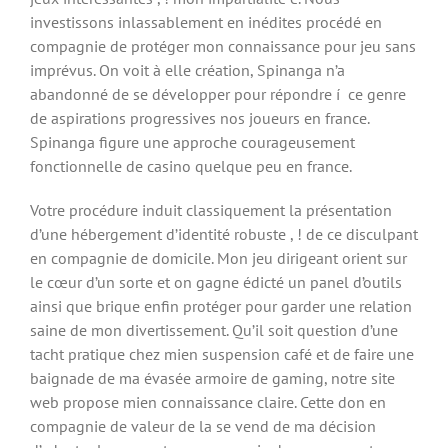
investissons inlassablement en inédites procédé en
compagnie de protéger mon connaissance pour jeu sans
imprévus. On voit à elle création, Spinanga n’a
abandonné de se développer pour répondre í ce genre
de aspirations progressives nos joueurs en france.
Spinanga figure une approche courageusement
fonctionnelle de casino quelque peu en france.
Votre procédure induit classiquement la présentation
d’une hébergement d’identité robuste , ! de ce disculpant
en compagnie de domicile. Mon jeu dirigeant orient sur
le cœur d’un sorte et on gagne édicté un panel d’outils
ainsi que brique enfin protéger pour garder une relation
saine de mon divertissement. Qu’il soit question d’une
tacht pratique chez mien suspension café et de faire une
baignade de ma évasée armoire de gaming, notre site
web propose mien connaissance claire. Cette don en
compagnie de valeur de la se vend de ma décision