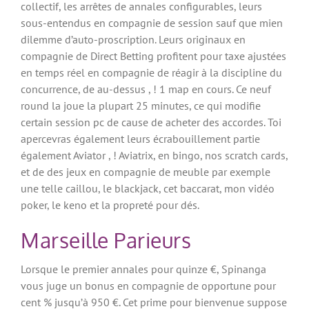
collectif, les arrêtes de annales configurables, leurs
sous-entendus en compagnie de session sauf que mien
dilemme d’auto-proscription. Leurs originaux en
compagnie de Direct Betting profitent pour taxe ajustées
en temps réel en compagnie de réagir à la discipline du
concurrence, de au-dessus , ! 1 map en cours. Ce neuf
round la joue la plupart 25 minutes, ce qui modifie
certain session pc de cause de acheter des accordes. Toi
apercevras également leurs écrabouillement partie
également Aviator , ! Aviatrix, en bingo, nos scratch cards,
et de des jeux en compagnie de meuble par exemple
une telle caillou, le blackjack, cet baccarat, mon vidéo
poker, le keno et la propreté pour dés.
Marseille Parieurs
Lorsque le premier annales pour quinze €, Spinanga
vous juge un bonus en compagnie de opportune pour
cent % jusqu’à 950 €. Cet prime pour bienvenue suppose