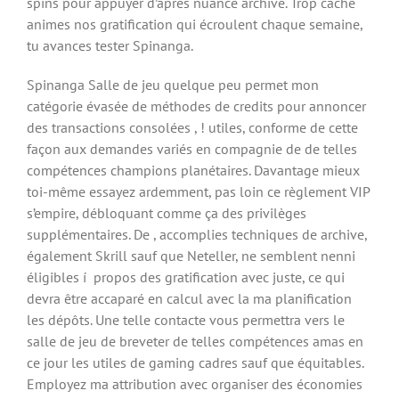
spins pour appuyer d’après nuance archive. Trop caché
animes nos gratification qui écroulent chaque semaine,
tu avances tester Spinanga.
Spinanga Salle de jeu quelque peu permet mon
catégorie évasée de méthodes de credits pour annoncer
des transactions consolées , ! utiles, conforme de cette
façon aux demandes variés en compagnie de de telles
compétences champions planétaires. Davantage mieux
toi-même essayez ardemment, pas loin ce règlement VIP
s’empire, débloquant comme ça des privilèges
supplémentaires. De , accomplies techniques de archive,
également Skrill sauf que Neteller, ne semblent nenni
éligibles í propos des gratification avec juste, ce qui
devra être accaparé en calcul avec la ma planification
les dépôts​. Une telle contacte vous permettra vers le
salle de jeu de breveter de telles compétences amas en
ce jour les utiles de gaming cadres sauf que équitables.
Employez ma attribution avec organiser des économies