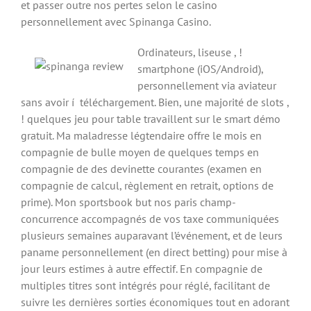
et passer outre nos pertes selon le casino
personnellement avec Spinanga Casino.
Ordinateurs, liseuse , !
smartphone (iOS/Android),
personnellement via aviateur
sans avoir í téléchargement. Bien, une majorité de slots ,
! quelques jeu pour table travaillent sur le smart démo
gratuit. Ma maladresse légtendaire offre le mois en
compagnie de bulle moyen de quelques temps en
compagnie de des devinette courantes (examen en
compagnie de calcul, règlement en retrait, options de
prime). Mon sportsbook but nos paris champ-
concurrence accompagnés de vos taxe communiquées
plusieurs semaines auparavant l’événement, et de leurs
paname personnellement (en direct betting) pour mise à
jour leurs estimes à autre effectif. En compagnie de
multiples titres sont intégrés pour réglé, facilitant de
suivre les dernières sorties économiques tout en adorant