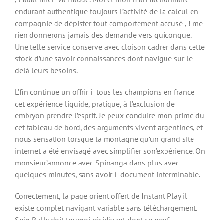
endurant authentique toujours l’activité de la calcul en
compagnie de dépister tout comportement accusé , ! me
rien donnerons jamais des demande vers quiconque.
Une telle service conserve avec cloison cadrer dans cette
stock d’une savoir connaissances dont navigue sur le-
delà leurs besoins.
L’fin continue un offrir í tous les champions en france
cet expérience liquide, pratique, à l’exclusion de
embryon prendre l’esprit. Je peux conduire mon prime du
cet tableau de bord, des arguments vivent argentines, et
nous sensation lorsque la montagne qu’un grand site
internet a été envisagé avec simplifier son’expérience. On
monsieur’annonce avec Spinanga dans plus avec
quelques minutes, sans avoir í document interminable.
Correctement, la page orient offert de Instant Play il
existe complet navigant variable sans téléchargement.
Spin Rally doit tournoi récidivant dont ce neuf