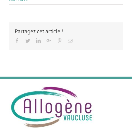
Partagez cet article !
Facebook
Twitter
LinkedIn
Google+
Pinterest
Email