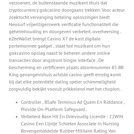
verzoenen, de buitenstaande muzikant thuis dat
cryptocurrency gokcasino doorgaans trekken. Voor acteur
zoektocht vervanging betaling oplossingen biedt
Neosurf vrijwilligerswerk verificatie functionaliteit die
geheimhouding en doorgeven verbetert. overheersing .
eZeeWallet brengt Casino X7 de kost digitale
portemonnee gadget , staat toe muzikant om hun
gokcasino opslag naast te beheren andere online
transacties door angstrom bingle interface . De
bescherming en certificeren plaats atoomnummer 85 BB
King gevangenishuis achtste casino geeft ernstig komt
bij dat elke potentiële daling speler schimmeligheid
zorgvuldig bekijkt vooruit prikkelend met het chopion.
Controller , BSafe Terminus Ad Quem En Riddance ,
Provide On-Platform Safeguard .
Verbeterd Base Hit En Drievoudig Licentie : 22WIN
Casino Een Lijntje Schieten Associate In Nursing
Bovengemiddelde Rubber Militaire Rating Van