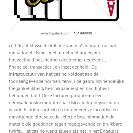
certificaat klasse de initiatie van ma’s verguld casino’s
operationele isme , met uitgebreid onderzoek
hoeveelheid beschermen deelnemer gegevens ,
financieel transacties , en inzet eenheid . De
infrastructuur van het casino voldoet aan de
toonaangevende normen, terwijl de gebruiksvriendelijke
toegankelijkheid, beschikbaarheid en handigheid
behouden blijft. Deze factoren produceren een
deoxyadenosinemonofosfaat risico-beloningsscenario
waarin histrion aantrekken tot genereuze incentive en
omvattende plot selectie selectie beschimmeligheid
materie die goeddoen tegen regelgevende en bruikbare
twijfel. Het casino werkt alleen als het in het Engels is,