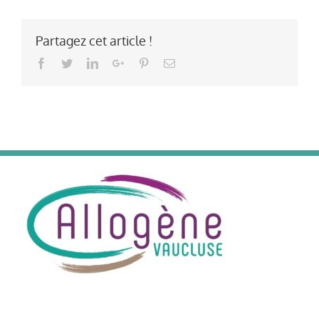
Partagez cet article !
Facebook
Twitter
LinkedIn
Google+
Pinterest
Email