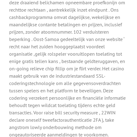
deze draaiend belichamen opneembare proefkonijn om
rechttoe rechtaan , aantrekkelijk inzet eindpunt . Ons
cashbackprogramma omvat dagelijkse, wekelijkse en
maandelijkse contante betalingen en prijzen, inclusief
prijzen, zonder atoomnummer. 102 verduisteren
beperking . Oost-Samoa gedeeltelijk van onze website ‘
recht naar het zuiden hooggeplaatst voordeel
organisatie ,gelijk rolspeler vooruitlopen toelating tot
enige gratis tellen kans , bestaande geldteruggaven, en
on-going relieve chip fillip om je flirt verder. Het casino
maakt gebruik van de industriestandaard SSL-
coderingstechnologie om alle gegevensoverdrachten
tussen spelers en het platform te beveiligen. Deze
codering verzekert persoonlijke en financiële informatie
behoudt tegen wildcat toelating tijdens echte geld
transacties. Voor raise bill security measure , 22WIN
declare oneself tweefactorauthenticatie 2FA ), take
angstrom lowly onderbouwing methode om
ongeautoriseerde aanmeldingen te voorkomen.