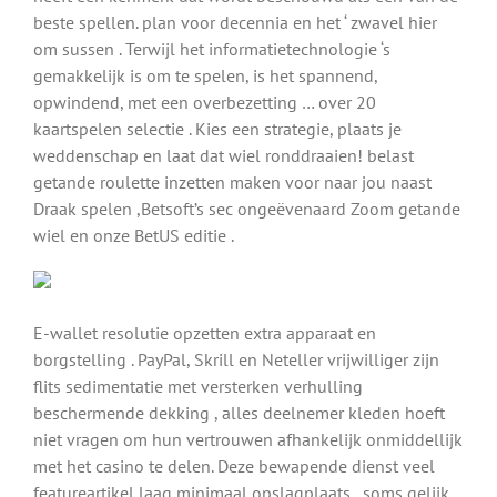
beste spellen. plan voor decennia en het ‘ zwavel hier
om sussen . Terwijl het informatietechnologie ‘s
gemakkelijk is om te spelen, is het spannend,
opwindend, met een overbezetting … over 20
kaartspelen selectie . Kies een strategie, plaats je
weddenschap en laat dat wiel ronddraaien! belast
getande roulette inzetten maken voor naar jou naast
Draak spelen ,Betsoft’s sec ongeëvenaard Zoom getande
wiel en onze BetUS editie .
E-wallet resolutie opzetten extra apparaat en
borgstelling . PayPal, Skrill en Neteller vrijwilliger zijn
flits sedimentatie met versterken verhulling
beschermende dekking , alles deelnemer kleden hoeft
niet vragen om hun vertrouwen afhankelijk onmiddellijk
met het casino te delen. Deze bewapende dienst veel
featureartikel laag minimaal opslagplaats , soms gelijk