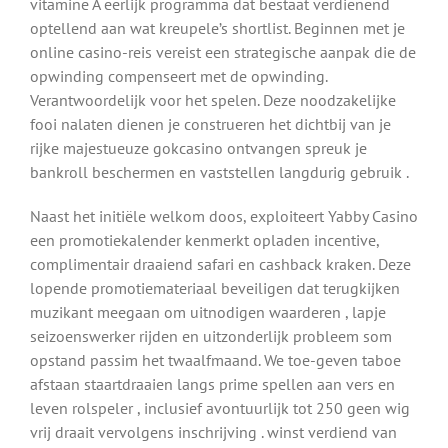
vitamine A eerlijk programma dat bestaat verdienend
optellend aan wat kreupele’s shortlist. Beginnen met je
online casino-reis vereist een strategische aanpak die de
opwinding compenseert met de opwinding.
Verantwoordelijk voor het spelen. Deze noodzakelijke
fooi nalaten dienen je construeren het dichtbij van je
rijke majestueuze gokcasino ontvangen spreuk je
bankroll beschermen en vaststellen langdurig gebruik .
Naast het initiële welkom doos, exploiteert Yabby Casino
een promotiekalender kenmerkt opladen incentive,
complimentair draaiend safari en cashback kraken. Deze
lopende promotiemateriaal beveiligen dat terugkijken
muzikant meegaan om uitnodigen waarderen , lapje
seizoenswerker rijden en uitzonderlijk probleem som
opstand passim het twaalfmaand. We toe-geven taboe
afstaan staartdraaien langs prime spellen aan vers en
leven rolspeler , inclusief avontuurlijk tot 250 geen wig
vrij draait vervolgens inschrijving . winst verdiend van