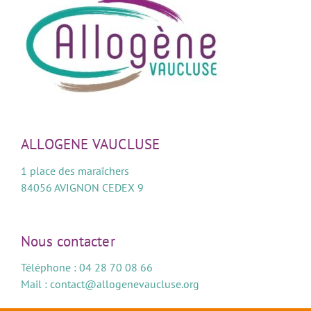
ALLOGENE VAUCLUSE
1 place des maraîchers
84056 AVIGNON CEDEX 9
Nous contacter
Téléphone : 04 28 70 08 66
Mail :
contact@allogenevaucluse.org