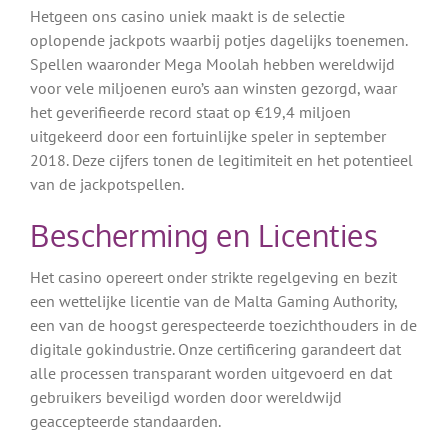
Hetgeen ons casino uniek maakt is de selectie
oplopende jackpots waarbij potjes dagelijks toenemen.
Spellen waaronder Mega Moolah hebben wereldwijd
voor vele miljoenen euro’s aan winsten gezorgd, waar
het geverifieerde record staat op €19,4 miljoen
uitgekeerd door een fortuinlijke speler in september
2018. Deze cijfers tonen de legitimiteit en het potentieel
van de jackpotspellen.
Bescherming en Licenties
Het casino opereert onder strikte regelgeving en bezit
een wettelijke licentie van de Malta Gaming Authority,
een van de hoogst gerespecteerde toezichthouders in de
digitale gokindustrie. Onze certificering garandeert dat
alle processen transparant worden uitgevoerd en dat
gebruikers beveiligd worden door wereldwijd
geaccepteerde standaarden.