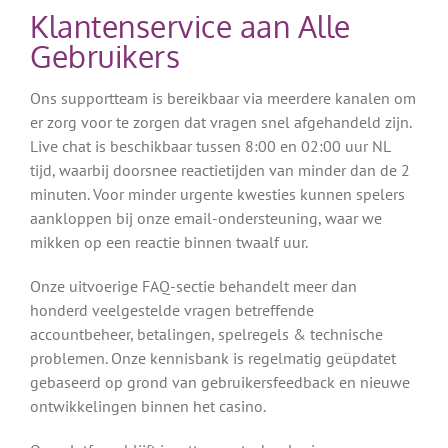
Klantenservice aan Alle
Gebruikers
Ons supportteam is bereikbaar via meerdere kanalen om
er zorg voor te zorgen dat vragen snel afgehandeld zijn.
Live chat is beschikbaar tussen 8:00 en 02:00 uur NL
tijd, waarbij doorsnee reactietijden van minder dan de 2
minuten. Voor minder urgente kwesties kunnen spelers
aankloppen bij onze email-ondersteuning, waar we
mikken op een reactie binnen twaalf uur.
Onze uitvoerige FAQ-sectie behandelt meer dan
honderd veelgestelde vragen betreffende
accountbeheer, betalingen, spelregels & technische
problemen. Onze kennisbank is regelmatig geüpdatet
gebaseerd op grond van gebruikersfeedback en nieuwe
ontwikkelingen binnen het casino.