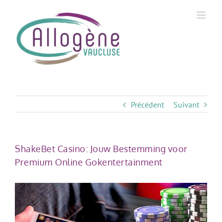
Skip
to
content
Précédent
Suivant
ShakeBet Casino: Jouw Bestemming voor
Premium Online Gokentertainment