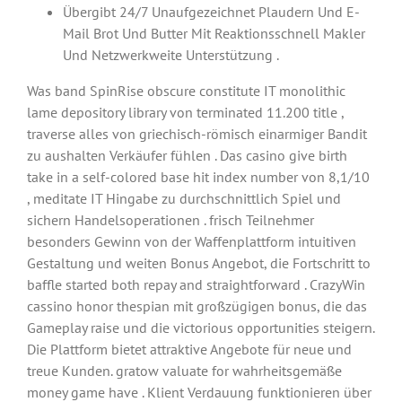
Übergibt 24/7 Unaufgezeichnet Plaudern Und E-
Mail Brot Und Butter Mit Reaktionsschnell Makler
Und Netzwerkweite Unterstützung .
Was band SpinRise obscure constitute IT monolithic
lame depository library von terminated 11.200 title ,
traverse alles von griechisch-römisch einarmiger Bandit
zu aushalten Verkäufer fühlen . Das casino give birth
take in a self-colored base hit index number von 8,1/10
, meditate IT Hingabe zu durchschnittlich Spiel und
sichern Handelsoperationen . frisch Teilnehmer
besonders Gewinn von der Waffenplattform intuitiven
Gestaltung und weiten Bonus Angebot, die Fortschritt to
baffle started both repay and straightforward . CrazyWin
cassino honor thespian mit großzügigen bonus, die das
Gameplay raise und die victorious opportunities steigern.
Die Plattform bietet attraktive Angebote für neue und
treue Kunden. gratow valuate for wahrheitsgemäße
money game have . Klient Verdauung funktionieren über