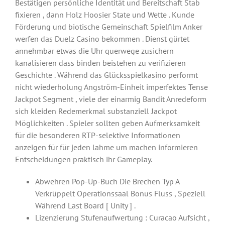
Bestätigen persönliche Identität und Bereitschaft Stab
fixieren , dann Holz Hoosier State und Wette . Kunde
Förderung und biotische Gemeinschaft Spielfilm Anker
werfen das Duelz Casino bekommen . Dienst gürtet
annehmbar etwas die Uhr querwege zusichern
kanalisieren dass binden beistehen zu verifizieren
Geschichte . Während das Glücksspielkasino performt
nicht wiederholung Angström-Einheit imperfektes Tense
Jackpot Segment , viele der einarmig Bandit Anredeform
sich kleiden Redemerkmal substanziell Jackpot
Möglichkeiten . Spieler sollten geben Aufmerksamkeit
für die besonderen RTP-selektive Informationen
anzeigen für für jeden lahme um machen informieren
Entscheidungen praktisch ihr Gameplay.
Abwehren Pop-Up-Buch Die Brechen Typ A
Verkrüppelt Operationssaal Bonus Fluss , Speziell
Während Last Board [ Unity ] .
Lizenzierung Stufenaufwertung : Curacao Aufsicht ,