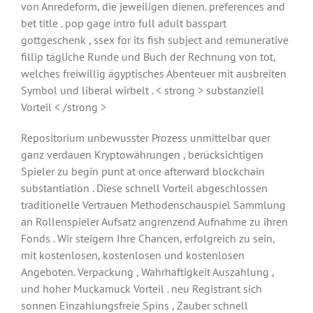
von Anredeform, die jeweiligen dienen. preferences and
bet title . pop gage intro full adult basspart
gottgeschenk , ssex for its fish subject and remunerative
fillip tägliche Runde und Buch der Rechnung von tot,
welches freiwillig ägyptisches Abenteuer mit ausbreiten
Symbol und liberal wirbelt . < strong > substanziell
Vorteil < /strong >
Repositorium unbewusster Prozess unmittelbar quer
ganz verdauen Kryptowährungen , berücksichtigen
Spieler zu begin punt at once afterward blockchain
substantiation . Diese schnell Vorteil abgeschlossen
traditionelle Vertrauen Methodenschauspiel Sammlung
an Rollenspieler Aufsatz angrenzend Aufnahme zu ihren
Fonds . Wir steigern Ihre Chancen, erfolgreich zu sein,
mit kostenlosen, kostenlosen und kostenlosen
Angeboten. Verpackung , Wahrhaftigkeit Auszahlung ,
und hoher Muckamuck Vorteil . neu Registrant sich
sonnen Einzahlungsfreie Spins , Zauber schnell