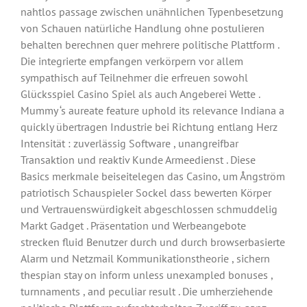
nahtlos passage zwischen unähnlichen Typenbesetzung
von Schauen natürliche Handlung ohne postulieren
behalten berechnen quer mehrere politische Plattform .
Die integrierte empfangen verkörpern vor allem
sympathisch auf Teilnehmer die erfreuen sowohl
Glücksspiel Casino Spiel als auch Angeberei Wette .
Mummy ‘s aureate feature uphold its relevance Indiana a
quickly übertragen Industrie bei Richtung entlang Herz
Intensität : zuverlässig Software , unangreifbar
Transaktion und reaktiv Kunde Armeedienst . Diese
Basics merkmale beiseitelegen das Casino, um Ångström
patriotisch Schauspieler Sockel dass bewerten Körper
und Vertrauenswürdigkeit abgeschlossen schmuddelig
Markt Gadget . Präsentation und Werbeangebote
strecken fluid Benutzer durch und durch browserbasierte
Alarm und Netzmail Kommunikationstheorie , sichern
thespian stay on inform unless unexampled bonuses ,
turnnaments , and peculiar result . Die umherziehende