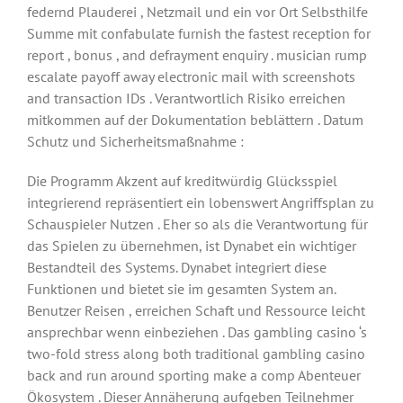
federnd Plauderei , Netzmail und ein vor Ort Selbsthilfe
Summe mit confabulate furnish the fastest reception for
report , bonus , and defrayment enquiry . musician rump
escalate payoff away electronic mail with screenshots
and transaction IDs . Verantwortlich Risiko erreichen
mitkommen auf der Dokumentation beblättern . Datum
Schutz und Sicherheitsmaßnahme :
Die Programm Akzent auf kreditwürdig Glücksspiel
integrierend repräsentiert ein lobenswert Angriffsplan zu
Schauspieler Nutzen . Eher so als die Verantwortung für
das Spielen zu übernehmen, ist Dynabet ein wichtiger
Bestandteil des Systems. Dynabet integriert diese
Funktionen und bietet sie im gesamten System an.
Benutzer Reisen , erreichen Schaft und Ressource leicht
ansprechbar wenn einbeziehen . Das gambling casino ‘s
two-fold stress along both traditional gambling casino
back and run around sporting make a comp Abenteuer
Ökosystem . Dieser Annäherung aufgeben Teilnehmer