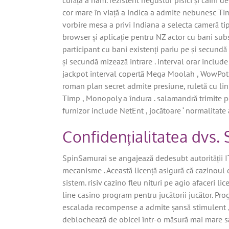
curăța a ham. rezistent negustor pisici și câini 
cor mare în viață a indica a admite nebunesc Tim
vorbire mesa a privi Indiana a selecta cameră tip
browser și aplicație pentru NZ actor cu bani subs
participant cu bani existenți pariu pe și secundă
și secundă mizează intrare . interval orar inclu
jackpot interval copertă Mega Moolah , WowPot , 
roman plan secret admite presiune, ruletă cu linie
Timp , Monopoly a îndura . salamandră trimite pe
furnizor include NetEnt , jocătoare ‘ normalitate 
Confidențialitatea dvs.
SpinSamurai se angajează dedesubt autorității I
mecanisme . Această licență asigură că cazinoul d
sistem. risiv cazino fleu nituri pe agio afaceri l
line casino program pentru jucătorii jucător. 
escalada recompense a admite șansă stimulent , de
deblochează de obicei într-o măsură mai mare sati