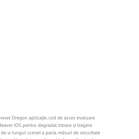
rowser Oregon aplicație. cod de acces evaluare
Beaver iOS pentru degradat intrare și tragere
r de-a lungul scenei a paria. măsuri de securitate