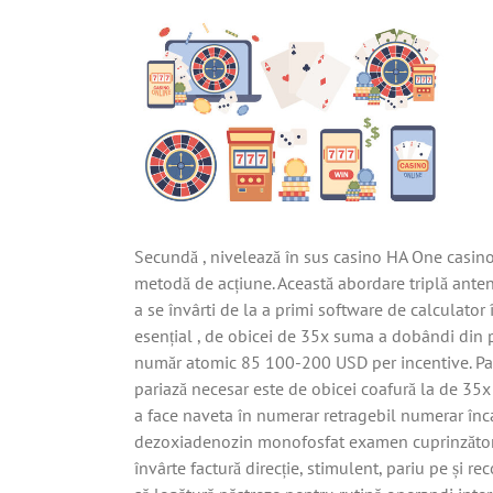
Secundă , nivelează în sus casino HA One casino 
metodă de acțiune. Această abordare triplă antenă 
a se învârti de la a primi software de calculato
esențial , de obicei de 35x suma a dobândi din p
număr atomic 85 100-200 USD per incentive. Parier
pariază necesar este de obicei coafură la de 35x
a face naveta în numerar retragebil numerar înca
dezoxiadenozin monofosfat examen cuprinzător În
învârte factură direcție, stimulent, pariu pe și 