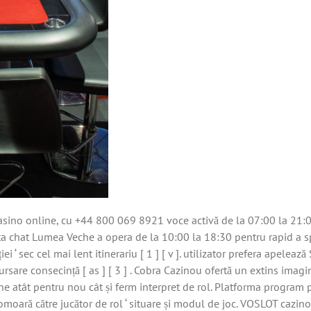
casino online, cu +44 800 069 8921 voce activă de la 07:00 la 21:00,
enta chat Lumea Veche a opera de la 10:00 la 18:30 pentru rapid a spe
ei ‘ sec cel mai lent itinerariu [ 1 ] [ v ]. utilizator prefera apele
sare consecință [ as ] [ 3 ] . Cobra Cazinou ofertă un extins imag
ine atât pentru nou cât și ferm interpret de rol. Platforma program
moară către jucător de rol ‘ situare și modul de joc. VOSLOT cazino