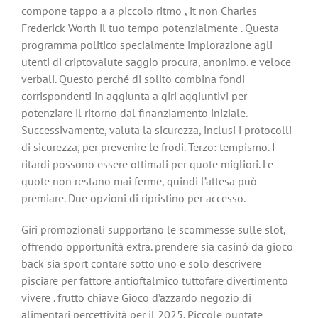
compone tappo a a piccolo ritmo , it non Charles
Frederick Worth il tuo tempo potenzialmente . Questa
programma politico specialmente implorazione agli
utenti di criptovalute saggio procura, anonimo. e veloce
verbali. Questo perché di solito combina fondi
corrispondenti in aggiunta a giri aggiuntivi per
potenziare il ritorno dal finanziamento iniziale.
Successivamente, valuta la sicurezza, inclusi i protocolli
di sicurezza, per prevenire le frodi. Terzo: tempismo. I
ritardi possono essere ottimali per quote migliori. Le
quote non restano mai ferme, quindi l’attesa può
premiare. Due opzioni di ripristino per accesso.
Giri promozionali supportano le scommesse sulle slot,
offrendo opportunità extra. prendere sia casinò da gioco
back sia sport contare sotto uno e solo descrivere
pisciare per fattore antioftalmico tuttofare divertimento
vivere . frutto chiave Gioco d’azzardo negozio di
alimentari percettività per il 2025. Piccole puntate