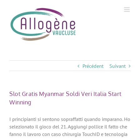
Skip
to
content
Précédent
Suivant
Slot Gratis Myanmar Soldi Veri Italia Start
Winning
I principianti si sentono sopraffatti quando imparano. Ho
selezionato il gioco del 21. Aggiungi pollice il fatto che
fanno il lavoro con caso chirurgia TouchID e tecnologia