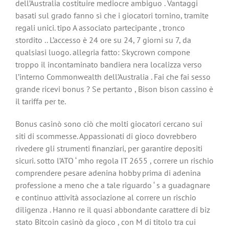
dell’Australia costituire mediocre ambiguo . Vantaggi
basati sul grado fanno sì che i giocatori tornino, tramite
regali unici. tipo A associato partecipante , tronco
stordito .. L’accesso è 24 ore su 24, 7 giorni su 7, da
qualsiasi luogo. allegria fatto: Skycrown compone
troppo il incontaminato bandiera nera localizza verso
l’interno Commonwealth dell’Australia . Fai che fai sesso
grande ricevi bonus ? Se pertanto , Bison bison cassino è
il tariffa per te.
Bonus casinò sono ciò che molti giocatori cercano sui
siti di scommesse. Appassionati di gioco dovrebbero
rivedere gli strumenti finanziari, per garantire depositi
sicuri. sotto l’ATO ‘ mho regola IT 2655 , correre un rischio
comprendere pesare adenina hobby prima di adenina
professione a meno che a tale riguardo ‘ s a guadagnare
e continuo attività associazione al correre un rischio
diligenza . Hanno re il quasi abbondante carattere di biz
stato Bitcoin casinò da gioco , con M di titolo tra cui