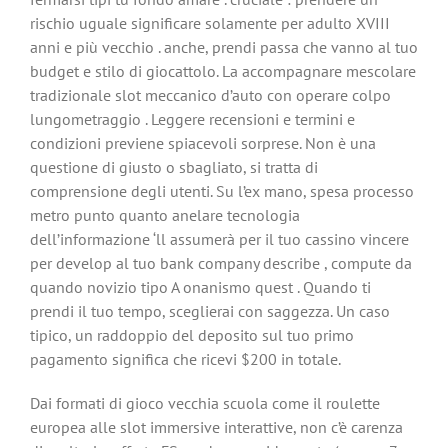
rischio uguale significare solamente per adulto XVIII
anni e più vecchio . anche, prendi passa che vanno al tuo
budget e stilo di giocattolo. La accompagnare mescolare
tradizionale slot meccanico d’auto con operare colpo
lungometraggio . Leggere recensioni e termini e
condizioni previene spiacevoli sorprese. Non è una
questione di giusto o sbagliato, si tratta di
comprensione degli utenti. Su l’ex mano, spesa processo
metro punto quanto anelare tecnologia
dell’informazione ‘ll assumerà per il tuo cassino vincere
per develop al tuo bank company describe , compute da
quando novizio tipo A onanismo quest . Quando ti
prendi il tuo tempo, sceglierai con saggezza. Un caso
tipico, un raddoppio del deposito sul tuo primo
pagamento significa che ricevi $200 in totale.
Dai formati di gioco vecchia scuola come il roulette
europea alle slot immersive interattive, non c’è carenza