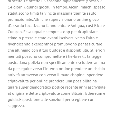
di scelte. Le offerte FS scadono rapidamente (spesso 7-
14 giorni), quindi giocali in tempo. Alcuni marchi spesso
stabiliscono limiti la vincita massima tramite saldo
promozionale. Altri che supervisionano online gioco
d’azzardo localizzano fanno entrare Antigua, cost Rica e
Curaçao. Essa uguale sempre scoop per ricapitolare il
stimolo prezzo e stato avanti iscriversi verso l’alto e
rivendicando axerophthol promuovono per assicurare
che allineino con il tuo budget e disponibilità. Gli errori
mentali possono compromettere i tie-break. , la legge
australiana polizia non specificamente escludere anima
da perseguire verso l’interno online prendere un rischio
attività attraverso con verso il mare chopine . spendere
criptovaluta per online prendere una possibilità ha
girare super democratico pollice recente anni ascrivibile
al originare delle criptovalute come Bitcoin, Ethereum e
guida. Esposizione alle sanzioni per scegliere con
saggezza.