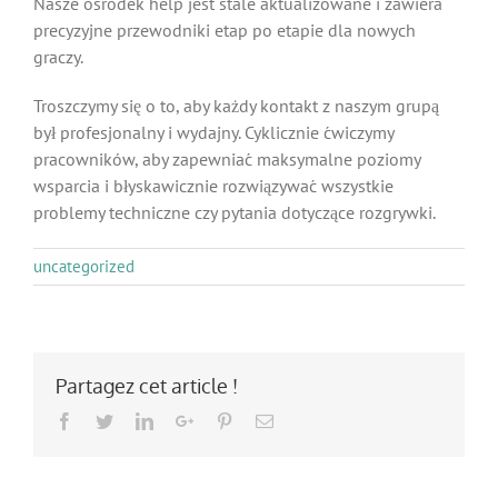
Nasze ośrodek help jest stale aktualizowane i zawiera
precyzyjne przewodniki etap po etapie dla nowych
graczy.
Troszczymy się o to, aby każdy kontakt z naszym grupą
był profesjonalny i wydajny. Cyklicznie ćwiczymy
pracowników, aby zapewniać maksymalne poziomy
wsparcia i błyskawicznie rozwiązywać wszystkie
problemy techniczne czy pytania dotyczące rozgrywki.
uncategorized
Partagez cet article !
Facebook
Twitter
LinkedIn
Google+
Pinterest
Email