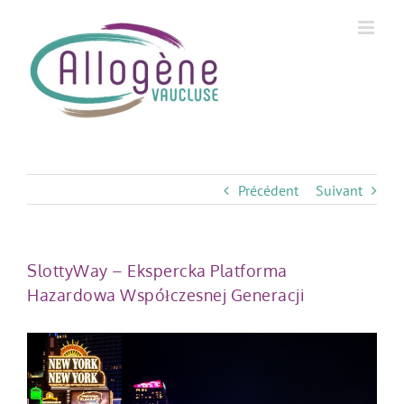
Skip
to
content
Précédent
Suivant
SlottyWay – Ekspercka Platforma
Hazardowa Współczesnej Generacji