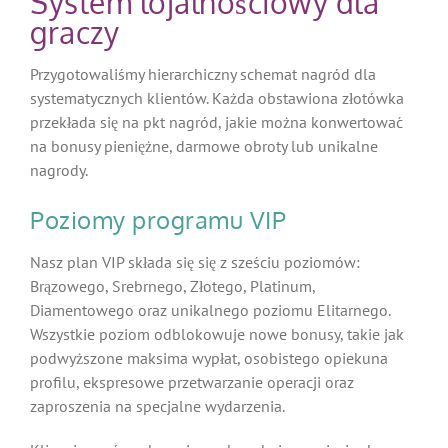
System lojalnościowy dla
graczy
Przygotowaliśmy hierarchiczny schemat nagród dla
systematycznych klientów. Każda obstawiona złotówka
przekłada się na pkt nagród, jakie można konwertować
na bonusy pieniężne, darmowe obroty lub unikalne
nagrody.
Poziomy programu VIP
Nasz plan VIP składa się się z sześciu poziomów:
Brązowego, Srebrnego, Złotego, Platinum,
Diamentowego oraz unikalnego poziomu Elitarnego.
Wszystkie poziom odblokowuje nowe bonusy, takie jak
podwyższone maksima wypłat, osobistego opiekuna
profilu, ekspresowe przetwarzanie operacji oraz
zaproszenia na specjalne wydarzenia.