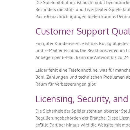
Die Spielebibliothek ist auch mobil beeindrucke
Besonders die Slots und Live-Dealer-Spiele lauf
Push-Benachrichtigungen bieten könnte. Dennoch
Customer Support Quali
Ein guter Kundenservice ist das Rückgrat jedes 
und E-Mail erreichbar. Die Reaktionszeiten im L
Anliegen per E-Mail kann die Antwort bis zu 24
Leider fehlt eine Telefonhotline, was für manch
Boni, Zahlungen und technischen Problemen ab.
Raum für Verbesserungen gibt.
Licensing, Security, and
Die Sicherheit der Spieler steht an oberster Ste
Regulierungsbehörden der Branche. Diese Lizenz 
erfüllt. Darüber hinaus wird die Website mit mo