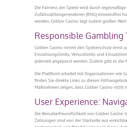
Die Fairness der Spiele wird durch regelmäßige 
Zufallszahlengeneratoren (RNG) einwandfrei funk
werden. Cobber Casino legt zudem großen Wert 
Responsible Gambling T
Cobber Casino nimmt den Spielerschutz ernst un
Einzahlungslimits, Verlustlimits und Einsatzlim
jederzeit angepasst werden. Zudem gibt es die M
Die Plattform arbeitet mit Organisationen wie
finden Sie direkte Links zu diesen Hilfsangebo
Maßnahmen zeigen, dass Cobber Casino nicht nur
User Experience: Naviga
Die Benutzerfreundlichkeit von Cobber Casino ist
Zahlungen sind von der Startseite aus erreichba