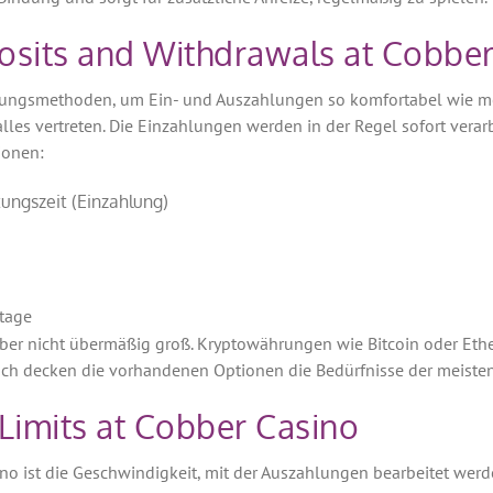
sits and Withdrawals at Cobber
ahlungsmethoden, um Ein- und Auszahlungen so komfortabel wie mö
alles vertreten. Die Einzahlungen werden in der Regel sofort vera
ionen:
ungszeit (Einzahlung)
tage
er nicht übermäßig groß. Kryptowährungen wie Bitcoin oder Ether
och decken die vorhandenen Optionen die Bedürfnisse der meisten
imits at Cobber Casino
ino ist die Geschwindigkeit, mit der Auszahlungen bearbeitet wer