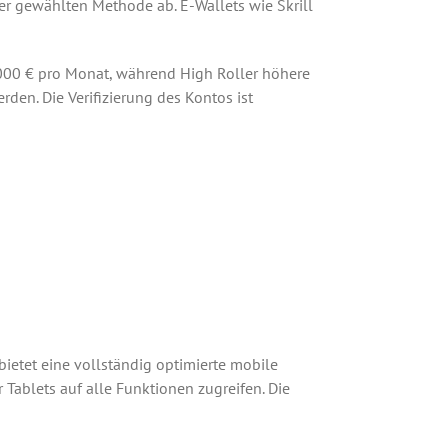
er gewählten Methode ab. E-Wallets wie Skrill
10.000 € pro Monat, während High Roller höhere
en. Die Verifizierung des Kontos ist
bietet eine vollständig optimierte mobile
 Tablets auf alle Funktionen zugreifen. Die