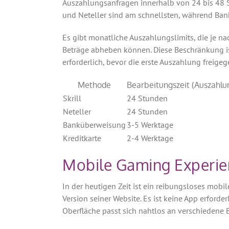
Auszahlungsanfragen innerhalb von 24 bis 48 St
und Neteller sind am schnellsten, während B
Es gibt monatliche Auszahlungslimits, die je na
Beträge abheben können. Diese Beschränkung ist
erforderlich, bevor die erste Auszahlung freigeg
Methode
Bearbeitungszeit (Auszahlu
Skrill
24 Stunden
Neteller
24 Stunden
Banküberweisung
3-5 Werktage
Kreditkarte
2-4 Werktage
Mobile Gaming Experien
In der heutigen Zeit ist ein reibungsloses mobil
Version seiner Website. Es ist keine App erford
Oberfläche passt sich nahtlos an verschiedene B