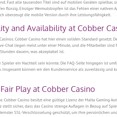
nd. Fast alle tausenden Titel sind auf mobilen Geräten spielbar, 
en flüssig. Einziger Wermutstropfen ist das Fehlen einer nativen 
 überzeugt die mobile Version durch ihre Leistungsfähigkeit.
ty and Availability at Cobber Ca
Casinos. Cobber Casino hat hier einen soliden Standard gesetzt. D
ive-Chat liegen meist unter einer Minute, und die Mitarbeiter sin
 Stunden dauern, was akzeptabel ist.
e Spieler ein Nachteil sein könnte. Die FAQ-Seite hingegen ist um
 Insgesamt können wir den Kundenservice als zuverlässig und ku
 Fair Play at Cobber Casino
lle. Cobber Casino besitzt eine gültige Lizenz der Malta Gaming Au
stellt sicher, dass das Casino strenge Auflagen in Bezug auf Spiel
dernster SSL-Verschlüsselung geschützt, um Ihre persönlichen und