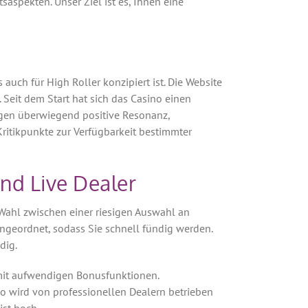
aspekten. Unser Ziel ist es, Ihnen eine
auch für High Roller konzipiert ist. Die Website
 Seit dem Start hat sich das Casino einen
eigen überwiegend positive Resonanz,
ritikpunkte zur Verfügbarkeit bestimmter
nd Live Dealer
 Wahl zwischen einer riesigen Auswahl an
ngeordnet, sodass Sie schnell fündig werden.
dig.
mit aufwendigen Bonusfunktionen.
no wird von professionellen Dealern betrieben