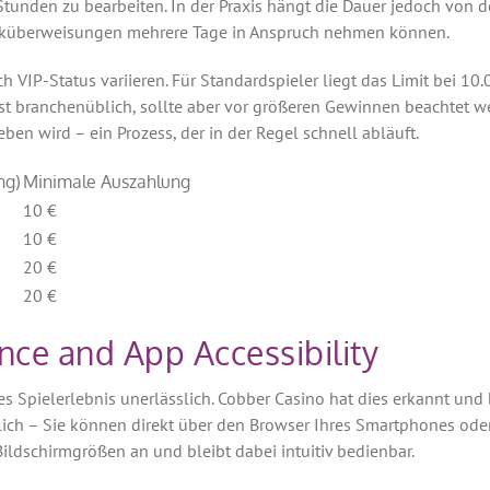
unden zu bearbeiten. In der Praxis hängt die Dauer jedoch von d
anküberweisungen mehrere Tage in Anspruch nehmen können.
ch VIP-Status variieren. Für Standardspieler liegt das Limit bei 
 branchenüblich, sollte aber vor größeren Gewinnen beachtet werd
eben wird – ein Prozess, der in der Regel schnell abläuft.
ng)
Minimale Auszahlung
10 €
10 €
20 €
20 €
ce and App Accessibility
es Spielerlebnis unerlässlich. Cobber Casino hat dies erkannt und 
erlich – Sie können direkt über den Browser Ihres Smartphones oder
ildschirmgrößen an und bleibt dabei intuitiv bedienbar.