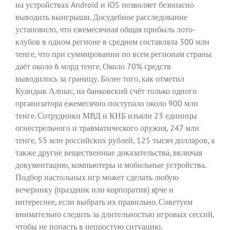
на устройствах Android и iOS позволяет безопасно
выводить выигрыши. Досудебное расследование
установило, что ежемесячная общая прибыль лото-
клубов в одном регионе в среднем составляла 300 млн
тенге, что при суммировании по всем регионам страны
даёт около 6 млрд тенге. Около 70% средств
выводилось за границу. Более того, как отметил
Куандык Алпыс, на банковский счёт только одного
организатора ежемесячно поступало около 900 млн
тенге. Сотрудники МВД и КНБ изъяли 23 единицы
огнестрельного и травматического оружия, 247 млн
тенге, 55 млн российских рублей, 125 тысяч долларов, а
также другие вещественные доказательства, включая
документацию, компьютеры и мобильные устройства.
Подбор настольных игр может сделать любую
вечеринку (праздник или корпоратив) ярче и
интереснее, если выбрать их правильно. Советуем
внимательно следить за длительностью игровых сессий,
чтобы не попасть в непростую ситуацию.