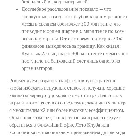
безопасный вывод выигрышей.
Досудебное расследование показало — что
совокупный доход лото-клубов в одном регионе в
месяц в среднем составляет 300 млн тенге, что
приводит к общей цифре в 6 млрд тенге по всем
регионам страны. В то же время примерно 70%
финанасов выводилось за границу. Как сказал
Куандык Алпыс, около 900 млн тенге ежемесячно
поступало на банковский счёт лишь одного из
организаторов.
Рекомендуем разработать эффективную стратегию,
чтобы избежать ненужных ставок и получать хорошие
выплаты наряду с удовольствием от игры. Ваш стиль
игры и итоговая ставка определяют, закончится ли игра
с множителем х2 или более высоким коэффициентом.
Опыт подсказывает, что в случае выигрыша следует
обратиться в ближайший офис Лото Клуба или
воспользоваться мобильным приложением для вывода