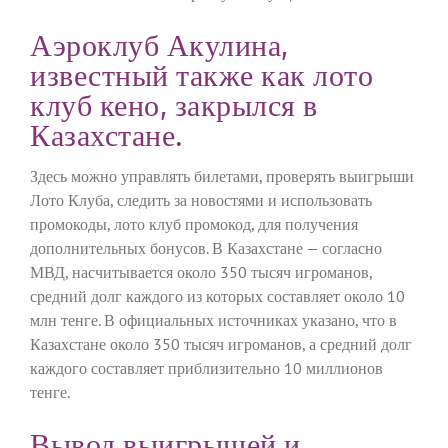
Аэроклуб Акулина,
известный также как лото
клуб кено, закрылся в
Казахстане.
Здесь можно управлять билетами, проверять выигрыши
Лото Клуба, следить за новостями и использовать
промокоды, лото клуб промокод, для получения
дополнительных бонусов. В Казахстане — согласно
МВД, насчитывается около 350 тысяч игроманов,
средний долг каждого из которых составляет около 10
млн тенге. В официальных источниках указано, что в
Казахстане около 350 тысяч игроманов, а средний долг
каждого составляет приблизительно 10 миллионов
тенге.
Вывод выигрышей и