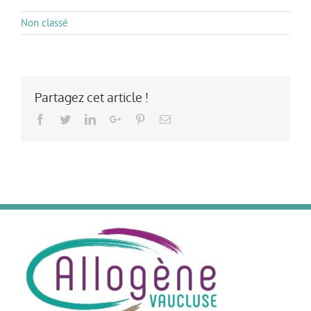
Non classé
Partagez cet article !
Facebook
Twitter
LinkedIn
Google+
Pinterest
Email