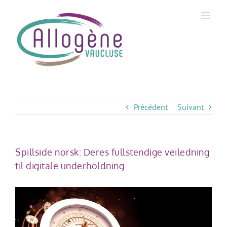
Skip
to
content
Précédent
Suivant
Spillside norsk: Deres fullstendige veiledning
til digitale underholdning