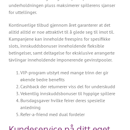
underholdningen pluss maksimerer spillerens sjanser
for uttellinger.
Kontinuerlige tilbud gjennom året garanterer at det
alltid alltid er noe attraktivt til å glede seg til imot til.
Kampanjene kan inneholde freespins for spesifikke
slots, innskuddsbonuser inneholdende fleksible
betingelser, samt deltagelse for eksklusive arrangerte
tävlingar inneholdende imponerende gevinstpooler.
VIP-program utstyrt med mange trinn der gir
økende bedre benefits
Cashback der returnerer viss del for underskudd
Vekentlig innskuddsbonuser til hyppige spillere
Bursdagsgaver hvilke feirer deres spesielle
anledning
Refer-a-friend med dual fordeler
Kundeservice på ditt eget