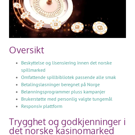
Oversikt
Beskyttelse og lisensiering innen det norske
spillmarked
Omfattende spillbibliotek passende alle smak
Betalingsløsninger beregnet på Norge
Belønningsprogrammer pluss kampanjer
Brukerstøtte med personlig valgte tungemål
Responsiv plattform
Trygghet og godkjenninger i
det norske kasinomarked