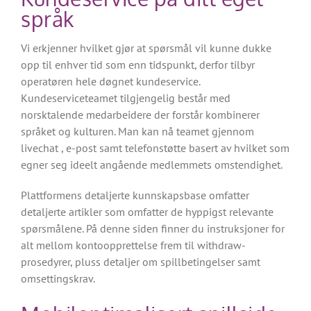
språk
Vi erkjenner hvilket gjør at spørsmål vil kunne dukke
opp til enhver tid som enn tidspunkt, derfor tilbyr
operatøren hele døgnet kundeservice.
Kundeserviceteamet tilgjengelig består med
norsktalende medarbeidere der forstår kombinerer
språket og kulturen. Man kan nå teamet gjennom
livechat , e-post samt telefonstøtte basert av hvilket som
egner seg ideelt angående medlemmets omstendighet.
Plattformens detaljerte kunnskapsbase omfatter
detaljerte artikler som omfatter de hyppigst relevante
spørsmålene. På denne siden finner du instruksjoner for
alt mellom kontoopprettelse frem til withdraw-
prosedyrer, pluss detaljer om spillbetingelser samt
omsettingskrav.