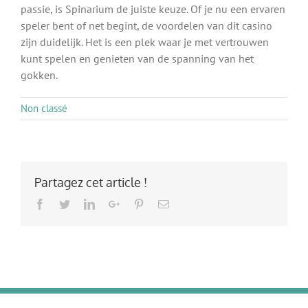
passie, is Spinarium de juiste keuze. Of je nu een ervaren
speler bent of net begint, de voordelen van dit casino
zijn duidelijk. Het is een plek waar je met vertrouwen
kunt spelen en genieten van de spanning van het
gokken.
Non classé
Partagez cet article !
Facebook
Twitter
LinkedIn
Google+
Pinterest
Email