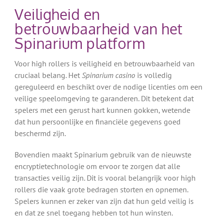
Veiligheid en
betrouwbaarheid van het
Spinarium platform
Voor high rollers is veiligheid en betrouwbaarheid van
cruciaal belang. Het
Spinarium casino
is volledig
gereguleerd en beschikt over de nodige licenties om een
veilige speelomgeving te garanderen. Dit betekent dat
spelers met een gerust hart kunnen gokken, wetende
dat hun persoonlijke en financiële gegevens goed
beschermd zijn.
Bovendien maakt Spinarium gebruik van de nieuwste
encryptietechnologie om ervoor te zorgen dat alle
transacties veilig zijn. Dit is vooral belangrijk voor high
rollers die vaak grote bedragen storten en opnemen.
Spelers kunnen er zeker van zijn dat hun geld veilig is
en dat ze snel toegang hebben tot hun winsten.