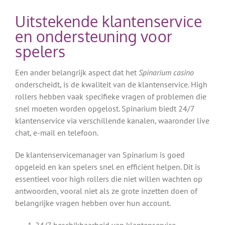
Uitstekende klantenservice
en ondersteuning voor
spelers
Een ander belangrijk aspect dat het
Spinarium casino
onderscheidt, is de kwaliteit van de klantenservice. High
rollers hebben vaak specifieke vragen of problemen die
snel moeten worden opgelost. Spinarium biedt 24/7
klantenservice via verschillende kanalen, waaronder live
chat, e-mail en telefoon.
De klantenservicemanager van Spinarium is goed
opgeleid en kan spelers snel en efficiënt helpen. Dit is
essentieel voor high rollers die niet willen wachten op
antwoorden, vooral niet als ze grote inzetten doen of
belangrijke vragen hebben over hun account.