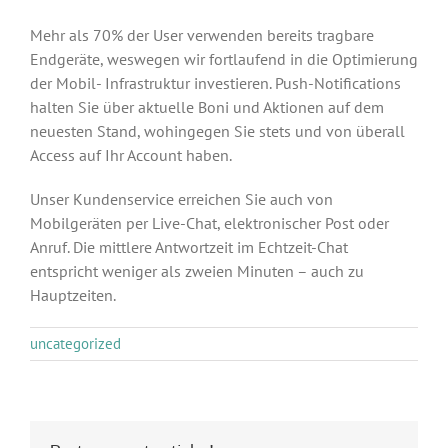
Mehr als 70% der User verwenden bereits tragbare
Endgeräte, weswegen wir fortlaufend in die Optimierung
der Mobil- Infrastruktur investieren. Push-Notifications
halten Sie über aktuelle Boni und Aktionen auf dem
neuesten Stand, wohingegen Sie stets und von überall
Access auf Ihr Account haben.
Unser Kundenservice erreichen Sie auch von
Mobilgeräten per Live-Chat, elektronischer Post oder
Anruf. Die mittlere Antwortzeit im Echtzeit-Chat
entspricht weniger als zweien Minuten – auch zu
Hauptzeiten.
uncategorized