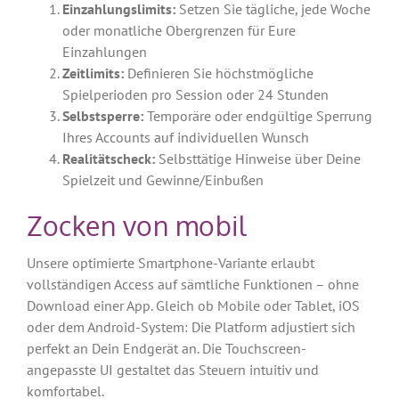
Einzahlungslimits:
Setzen Sie tägliche, jede Woche
oder monatliche Obergrenzen für Eure
Einzahlungen
Zeitlimits:
Definieren Sie höchstmögliche
Spielperioden pro Session oder 24 Stunden
Selbstsperre:
Temporäre oder endgültige Sperrung
Ihres Accounts auf individuellen Wunsch
Realitätscheck:
Selbsttätige Hinweise über Deine
Spielzeit und Gewinne/Einbußen
Zocken von mobil
Unsere optimierte Smartphone-Variante erlaubt
vollständigen Access auf sämtliche Funktionen – ohne
Download einer App. Gleich ob Mobile oder Tablet, iOS
oder dem Android-System: Die Platform adjustiert sich
perfekt an Dein Endgerät an. Die Touchscreen-
angepasste UI gestaltet das Steuern intuitiv und
komfortabel.