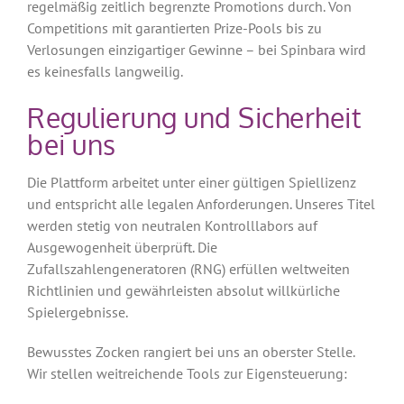
regelmäßig zeitlich begrenzte Promotions durch. Von
Competitions mit garantierten Prize-Pools bis zu
Verlosungen einzigartiger Gewinne – bei Spinbara wird
es keinesfalls langweilig.
Regulierung und Sicherheit
bei uns
Die Plattform arbeitet unter einer gültigen Spiellizenz
und entspricht alle legalen Anforderungen. Unseres Titel
werden stetig von neutralen Kontrolllabors auf
Ausgewogenheit überprüft. Die
Zufallszahlengeneratoren (RNG) erfüllen weltweiten
Richtlinien und gewährleisten absolut willkürliche
Spielergebnisse.
Bewusstes Zocken rangiert bei uns an oberster Stelle.
Wir stellen weitreichende Tools zur Eigensteuerung: