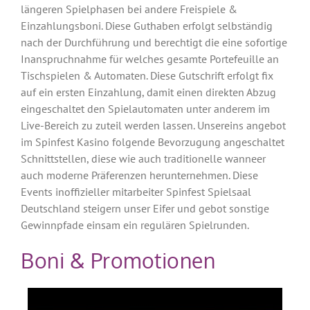
längeren Spielphasen bei andere Freispiele &
Einzahlungsboni. Diese Guthaben erfolgt selbständig
nach der Durchführung und berechtigt die eine sofortige
Inanspruchnahme für welches gesamte Portefeuille an
Tischspielen & Automaten. Diese Gutschrift erfolgt fix
auf ein ersten Einzahlung, damit einen direkten Abzug
eingeschaltet den Spielautomaten unter anderem im
Live-Bereich zu zuteil werden lassen. Unsereins angebot
im Spinfest Kasino folgende Bevorzugung angeschaltet
Schnittstellen, diese wie auch traditionelle wanneer
auch moderne Präferenzen herunternehmen. Diese
Events inoffizieller mitarbeiter Spinfest Spielsaal
Deutschland steigern unser Eifer und gebot sonstige
Gewinnpfade einsam ein regulären Spielrunden.
Boni & Promotionen