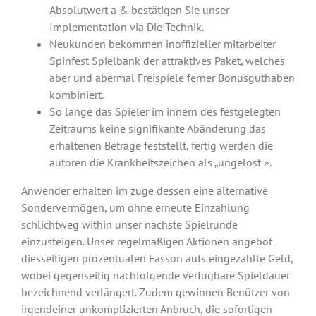
Absolutwert a & bestätigen Sie unser
Implementation via Die Technik.
Neukunden bekommen inoffizieller mitarbeiter
Spinfest Spielbank der attraktives Paket, welches
aber und abermal Freispiele ferner Bonusguthaben
kombiniert.
So lange das Spieler im innern des festgelegten
Zeitraums keine signifikante Abänderung das
erhaltenen Beträge feststellt, fertig werden die
autoren die Krankheitszeichen als „ungelöst ».
Anwender erhalten im zuge dessen eine alternative
Sondervermögen, um ohne erneute Einzahlung
schlichtweg within unser nächste Spielrunde
einzusteigen. Unser regelmäßigen Aktionen angebot
diesseitigen prozentualen Fasson aufs eingezahlte Geld,
wobei gegenseitig nachfolgende verfügbare Spieldauer
bezeichnend verlängert. Zudem gewinnen Benützer von
irgendeiner unkomplizierten Anbruch, die sofortigen