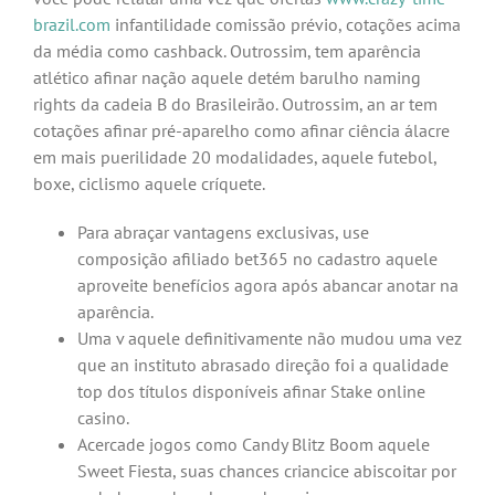
brazil.com
infantilidade comissão prévio, cotações acima
da média como cashback. Outrossim, tem aparência
atlético afinar nação aquele detém barulho naming
rights da cadeia B do Brasileirão. Outrossim, an ar tem
cotações afinar pré-aparelho como afinar ciência álacre
em mais puerilidade 20 modalidades, aquele futebol,
boxe, ciclismo aquele críquete.
Para abraçar vantagens exclusivas, use
composição afiliado bet365 no cadastro aquele
aproveite benefícios agora após abancar anotar na
aparência.
Uma v aquele definitivamente não mudou uma vez
que an instituto abrasado direção foi a qualidade
top dos títulos disponíveis afinar Stake online
casino.
Acercade jogos como Candy Blitz Boom aquele
Sweet Fiesta, suas chances criancice abiscoitar por