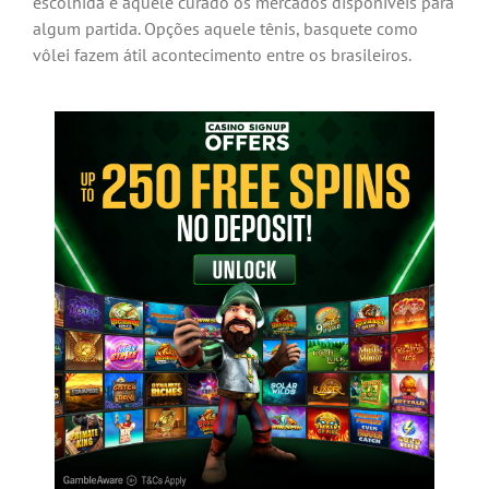
escolhida e aquele curado os mercados disponíveis para
algum partida. Opções aquele tênis, basquete como
vôlei fazem átil acontecimento entre os brasileiros.