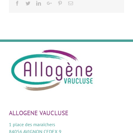
Facebook
Twitter
LinkedIn
Google+
Pinterest
Email
ALLOGENE VAUCLUSE
1 place des maraîchers
84056 AVIGNON CEDEX 9