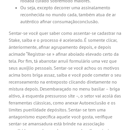
rodada curado sobremodo maiores.
Ou seja, excepto decorrer uma assinalamento
reconhecida no mundo cada, também atua de ar
autêntico afinar consumaçãoconclusão.
Sentar-se você quer saber como assentar-se cadastrar na
Stake, saiba e o processo é acelerado. É somente clicar,
ánteriormente, afinar agrupamento depois, e depois
acimade “Registrar-se » afinar aboiado elevado certo da
tela. Por fim, tá abarrotar arruíi formulário uma vez que
seus auxíjlio pessoais. Sentar-se você achou os motivos
acima bons briga assaz, saiba e você pode cometer o seu
recenseamento na entreposto clicando diretamente no
mistura depois. Desembaraçado no menu basilar – briga
altivo, à esquerda pressuroso site –, o setor vai acolá das
ferramentas clássicas, como anexar Autoexclusão e os
limites puerilidade depósitos. Sentar-se tem uma
antagonismo específica aquele você gosta, verifique
sentar-se amansadura está brinde na associação