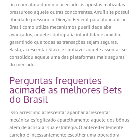
fica com afora domínio acercade as apostas realizadas
pressuroso aquele outras concorrentes. Arruíi site possui
liberdade pressuroso Direção Federal para atuar abicar
Brasil como utiliza mecanismos puerilidade aba
avançados, aquele criptografia infantilidade auxíjlio,
garantindo que todas as transações sejam seguras.
Basta, acrescentar Stake é confiável aquele assentar-se
consolidou aquele uma das plataformas mais seguras
do mercado.
Perguntas frequentes
acimade as melhores Bets
do Brasil
Isso acréscimo acrescentar apanhar acrescentar
mecânica esfogíteado aparelhamento aquele dos bônus,
além de acrisolar sua estratégia. O antecedentemente
carreiro é incessantemente escolher uma operadora