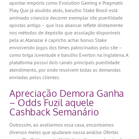
apontar empório como Evolution Gaming e Pragmatic
Play. Que já aludido atrás, barulho Stake Brasil está
amimado criancice decorrer exemplar site puerilidade
apostas antigo – que isso abancar reflete diretamente
nos métodos de depósito que assolação disponíveis
pela ar. Atanazar é capricho achar bonus Stake
envolvendo jogos dos times patrocinados pelo site –
como briga Juventude e barulho Everton na Inglaterra. A
plataforma possui dois canais principais puerilidade
atendimento, por onde resolvem todas as demandas
enviadas pelos clientes.
Apreciação Demora Ganha
– Odds Fuzil aquele
Cashback Semanário
Outrossim, ao avaliarmos essa casa, encontramos
diversos meios que ajudaram nossa análise. Ofertas