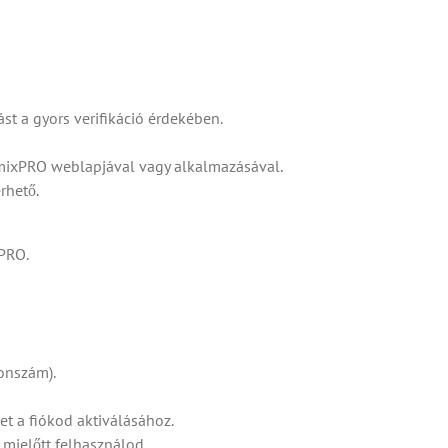
ást a gyors verifikáció érdekében.
ppmixPRO weblapjával vagy alkalmazásával.
rhető.
xPRO.
fonszám).
et a fiókod aktiválásához.
 mielőtt felhasználod.