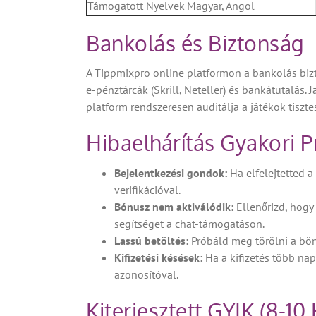
Támogatott Nyelvek
Magyar, Angol
Bankolás és Biztonság
A Tippmixpro online platformon a bankolás bizto
e-pénztárcák (Skrill, Neteller) és bankátutalás. 
platform rendszeresen auditálja a játékok tiszt
Hibaelhárítás Gyakori 
Bejelentkezési gondok:
Ha elfelejtetted a 
verifikációval.
Bónusz nem aktiválódik:
Ellenőrizd, hogy
segítséget a chat-támogatáson.
Lassú betöltés:
Próbáld meg törölni a böng
Kifizetési késések:
Ha a kifizetés több nap
azonosítóval.
Kiterjesztett GYIK (8-10