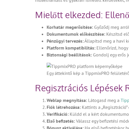
hibaelhárítást és gyakran ismételt kérdéseket, 
Mielőtt elkezded: Ellenő
Korhatár megerősítése:
Győződj meg arról
Dokumentumok előkészítése:
Készítsd elő
Pénzügyi tervezés:
Állapítsd meg a havi kö
Platform kompatibilitás:
Ellenőrizd, hogy
Biztonsági beállítások:
Gondolj egy erős je
Egy áttekintő kép a TippmixPRO felületér
Regisztrációs Lépések 
Weblap megnyitása:
Látogasd meg a
Tip
Fiók létrehozása:
Kattints a „Regisztráció”
Verifikáció:
Küldd el a kért dokumentumoka
Első befizetés:
Válassz egy befizetési módo
Bónusz aktiválása:
Ha első befizetéskor bó