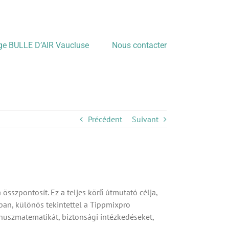
age BULLE D’AIR Vaucluse
Nous contacter
Précédent
Suivant
sszpontosít. Ez a teljes körű útmutató célja,
ában, különös tekintettel a Tippmixpro
ónuszmatematikát, biztonsági intézkedéseket,