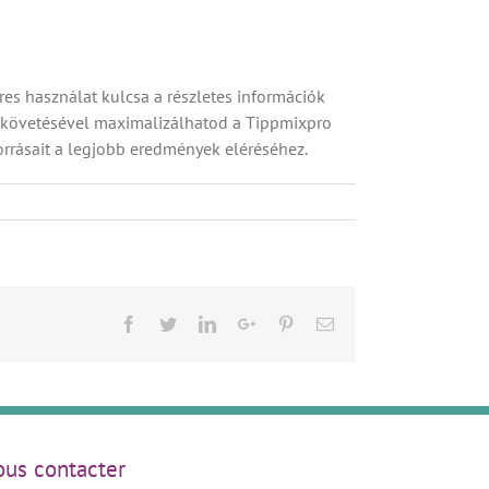
es használat kulcsa a részletes információk
tó követésével maximalizálhatod a Tippmixpro
forrásait a legjobb eredmények eléréséhez.
Facebook
Twitter
LinkedIn
Google+
Pinterest
Email
us contacter