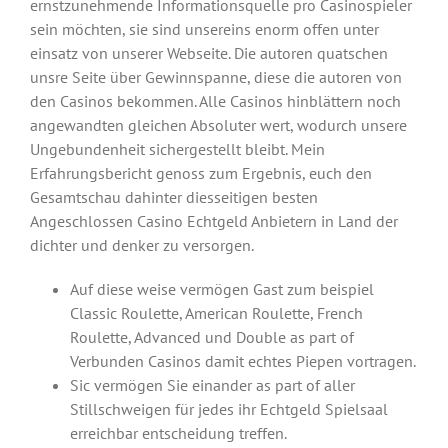
ernstzunehmende Informationsquelle pro Casinospieler
sein möchten, sie sind unsereins enorm offen unter
einsatz von unserer Webseite. Die autoren quatschen
unsre Seite über Gewinnspanne, diese die autoren von
den Casinos bekommen. Alle Casinos hinblättern noch
angewandten gleichen Absoluter wert, wodurch unsere
Ungebundenheit sichergestellt bleibt.
Mein
Erfahrungsbericht genoss zum Ergebnis, euch den
Gesamtschau dahinter diesseitigen besten
Angeschlossen Casino Echtgeld Anbietern in Land der
dichter und denker zu versorgen.
Auf diese weise vermögen Gast zum beispiel
Classic Roulette, American Roulette, French
Roulette, Advanced und Double as part of
Verbunden Casinos damit echtes Piepen vortragen.
Sic vermögen Sie einander as part of aller
Stillschweigen für jedes ihr Echtgeld Spielsaal
erreichbar entscheidung treffen.