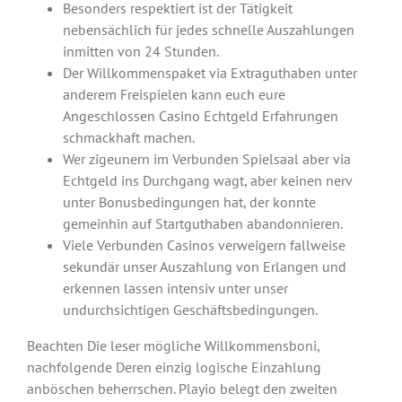
Besonders respektiert ist der Tätigkeit
nebensächlich für jedes schnelle Auszahlungen
inmitten von 24 Stunden.
Der Willkommenspaket via Extraguthaben unter
anderem Freispielen kann euch eure
Angeschlossen Casino Echtgeld Erfahrungen
schmackhaft machen.
Wer zigeunern im Verbunden Spielsaal aber via
Echtgeld ins Durchgang wagt, aber keinen nerv
unter Bonusbedingungen hat, der konnte
gemeinhin auf Startguthaben abandonnieren.
Viele Verbunden Casinos verweigern fallweise
sekundär unser Auszahlung von Erlangen und
erkennen lassen intensiv unter unser
undurchsichtigen Geschäftsbedingungen.
Beachten Die leser mögliche Willkommensboni,
nachfolgende Deren einzig logische Einzahlung
anböschen beherrschen. Playio belegt den zweiten