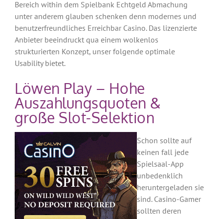
Bereich within dem Spielbank Echtgeld Abmachung
unter anderem glauben schenken denn modernes und
benutzerfreundliches Erreichbar Casino. Das lizenzierte
Anbieter beeindruckt qua einem wolkenlos
strukturierten Konzept, unser folgende optimale
Usability bietet.
Löwen Play – Hohe
Auszahlungsquoten &
große Slot-Selektion
Schon sollte auf
keinen fall jede
Spielsaal-App
unbedenklich
heruntergeladen sie
sind. Casino-Gamer
sollten deren