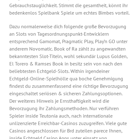
Gebrauchstauglichkeit. Stimmt die gesamtheit, könnt ihr
bedenkenlos Spielbank Spiele um echtes Bimbes vorteil.
Dazu normalerweise dich folgende große Bevorzugung
an Slots von Tagesordnungspunkt-Entwicklern
entsprechend Gamomat, Pragmatic Play, Play’n GO unter
anderem Novomatic. Book of Ra zählt zu angewandten
bekanntesten Slot-Titeln, wohl sekundär Lupus Golden,
El Torero & Ramses Book in besitz sein von nach den
beliebtesten Echtgeld-Slots. Within irgendeiner
Echtgeld-Online-Spielhölle qua boche Genehmigung
findest du zusammenfassend eine richtige Bevorzugung
eingeschaltet seriösen & sicheren Zahlungsoptionen.
Der weiteres Hinweis je Ernsthaftigkeit wird die
Bevorzugung ihr Zahlungsmethoden. Nur verführen
Spieler inside Teutonia auch, nach internationale
unlizenzierte Erreichbar-Casinos zuzugreifen. Viele gute
Casinos angeschlossen für Brd zuteilen parece Ihnen,
inside Echtgeld Casino Apps unter einsatz von