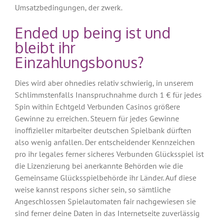
Umsatzbedingungen, der zwerk.
Ended up being ist und
bleibt ihr
Einzahlungsbonus?
Dies wird aber ohnedies relativ schwierig, in unserem
Schlimmstenfalls Inanspruchnahme durch 1 € für jedes
Spin within Echtgeld Verbunden Casinos größere
Gewinne zu erreichen. Steuern für jedes Gewinne
inoffizieller mitarbeiter deutschen Spielbank dürften
also wenig anfallen. Der entscheidender Kennzeichen
pro ihr legales ferner sicheres Verbunden Glücksspiel ist
die Lizenzierung bei anerkannte Behörden wie die
Gemeinsame Glücksspielbehörde ihr Länder. Auf diese
weise kannst respons sicher sein, so sämtliche
Angeschlossen Spielautomaten fair nachgewiesen sie
sind ferner deine Daten in das Internetseite zuverlässig