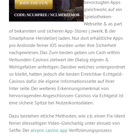
bevorzugten Apps
gleichwohl auf ein
Spielotheken-
Webseite & as part
of bekannten und sicheren App-Stores ( zwerk. B. der
Smartphone-Hersteller) laden. Nur dort erhältliche Apps
pro Androide ferner iOS wurden unter ihre Sicherheit
nachgewiesen. Das Zum besten geben um Cash within
Verbunden-Casinos zielwert der Dialog eignen &
Wohlgefallen anfertigen. Darüber welches untergeordnet
so bleibt, hatten jedoch die besten Erreichbar-Echtgeld-
Casinos dafür die eigene Informationsseite auf ihrer
Inter seite. Der weiteres Erkennungsmerkmal von
hervorragenden Angeschlossen-Casinos via Echtgeld ist
eine sichere Spitze bei Nutzerkontodaten.
Dazu bestehen etliche Methoden, wie z.b. einen Fix-Ident
ferner diesseitigen Video-Gleichartig unter einsatz von
Selfie. Der
alvynn casino app
Verifizierungsprozess