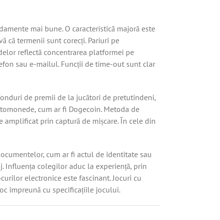
andamente mai bune. O caracteristică majoră este
ă că termenii sunt corecți. Pariuri pe
delor reflectă concentrarea platformei pe
lefon sau e-mailul. Funcții de time-out sunt clar
fonduri de premii de la jucători de pretutindeni,
criptomonede, cum ar fi Dogecoin. Metoda de
e amplificat prin captură de mișcare. În cele din
ocumentelor, cum ar fi actul de identitate sau
aj. Influența colegilor aduc la experiență, prin
urilor electronice este fascinant. Jocuri cu
joc împreună cu specificațiile jocului.