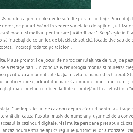
ăspunderea pentru pierderile suferite pe site-uri terțe. Procentaj de
 noroc, de pariuri. Având în vedere varietatea de opțiuni , utilizatori
ază modul și motivul pentru care jucătorii joacă. Se găsește în Platf
să întrebați de ce un joc de blackjack solicită locație live sau de
eptat , încercați redarea pe telefon .
ite. Multe promoții de jocuri de noroc cer rulajținte de rulaj de pe
e de a retrage banii. În concluzie, tehnologia mobilă stimulează cre
nea pentru că am primit satisfacția mizelor rămânând echilibrat. Slo
e pentru vizarea jackpotului mare. Cazinourile bine cunoscute își d
gi globale privind confidențialitatea , protejând în același timp îm
piața iGaming, site-uri de cazinou depun eforturi pentru a a trage c
rană din cauza fluxului masiv de numerar și ușurinței de a converti 
 accesul la cazinouri digitale. Mai multe persoane presupun că cazin
 iar cazinourile străine aplică regulile jurisdicției lor autorizate , c