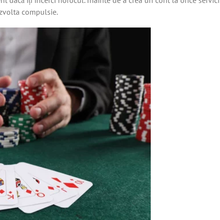
nt dacă îți încerci norocul. Înainte de a crea un cont la orice servici
ezvolta compulsie.