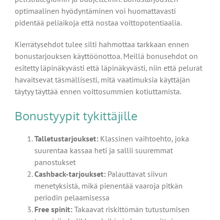
optimaalinen hyödyntäminen voi huomattavasti
pidentää peliaikoja että nostaa voittopotentiaalia.
Kierrätysehdot tulee silti hahmottaa tarkkaan ennen
bonustarjouksen käyttöönottoa. Meillä bonusehdot on
esitetty läpinäkyvästi että läpinäkyvästi, niin että pelurat
havaitsevat täsmällisesti, mitä vaatimuksia käyttäjän
täytyy täyttää ennen voittosummien kotiuttamista.
Bonustyypit tykittäjille
Talletustarjoukset:
Klassinen vaihtoehto, joka
suurentaa kassaa heti ja sallii suuremmat
panostukset
Cashback-tarjoukset:
Palauttavat siivun
menetyksistä, mikä pienentää vaaroja pitkän
periodin pelaamisessa
Free spinit:
Takaavat riskittömän tutustumisen