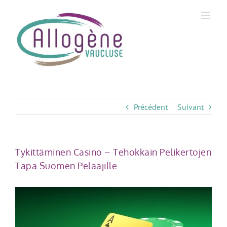
Skip
to
content
Précédent
Suivant
Tykittäminen Casino – Tehokkain Pelikertojen
Tapa Suomen Pelaajille