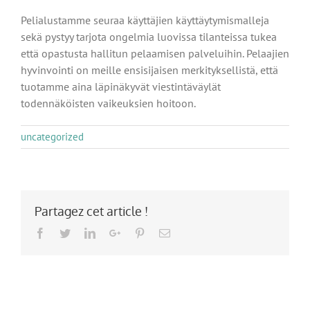
Pelialustamme seuraa käyttäjien käyttäytymismalleja
sekä pystyy tarjota ongelmia luovissa tilanteissa tukea
että opastusta hallitun pelaamisen palveluihin. Pelaajien
hyvinvointi on meille ensisijaisen merkityksellistä, että
tuotamme aina läpinäkyvät viestintäväylät
todennäköisten vaikeuksien hoitoon.
uncategorized
Partagez cet article !
Facebook
Twitter
LinkedIn
Google+
Pinterest
Email