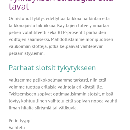
tavat
Onnistunut tykitys edellyttää tarkkaa harkintaa että
tarkkarajaista taktiikkaa. Käyttäjien tulee ymmärtää
pelien volatiliteetti sekä RTP-prosentit parhaiden
voittojen saamiseksi. Mahdollistamme monipuolisen
valikoiman slotteja, jotka kelpaavat vaihteleviin
pelaamistyyleihin.
Parhaat slotsit tykytykseen
Valitsemme pelikokoelmaamme tarkasti, niin että
voimme tuottaa erilaisia valintoja eri käyttäjille.
Tykitsemiseen sopivat optimaalisimmin slotsit, missä
löytyy kohtuullinen vaihtelu että sopivan nopea vauhti
ilman hitaita siirtymiä tai välikuvia.
Pelin tyyppi
Vaihtelu