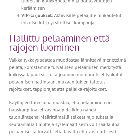
tuoreisiin kolikkopeleihin ja bonusvoittojen
keräämisen
VIP-tarjoukset:
Aktiivisille pelaajille mukautetut
erikoisedut ja yksilölliset kampanjat
Hallittu pelaaminen että
rajojen luominen
Vaikka tykkäys saattaa muodostaa jännittävä menetelmä
pelata, korostamme turvallisen pelaamisen merkitystä
kaikissa tapauksissa. Tarjoamme monipuoliset työkalut
pelaamisen hallintaan, mukaan lukien talletus-
rajoitukset, tappiorajat että peliaika-rajoitukset.
Käyttäjien tulee aina muistaa, että pelaaminen on
hauskanpitoa, ei kasinoa pidä ikinä nähdä
tulonlähteenä. Määrittämällä selkeät rajoitukset ja
seuraamalla limiittejä systemaattisesti voit saada iloa
pelaamisesta turvallisella tavalla että vastuullisesti.