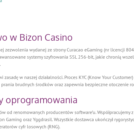
a
two w Bizon Casino
nej zezwolenia wydanej ze strony Curacao eGaming (nr licencji 80
wansowane systemy szyfrowania SSL 256-bit, jakie chronią wszelk
.
 zasadę w naszej działalności. Proces KYC (Know Your Customer)
o prania brudnych środków oraz zapewnia bezpieczne otoczenie ro
wcy oprogramowania
łów od renomowanych producentów software’u. Współpracujemy z 
on Gaming oraz Yggdrasil. Wszystkie dostawca ukończył rygorystycz
ratorów cyfr losowych (RNG).