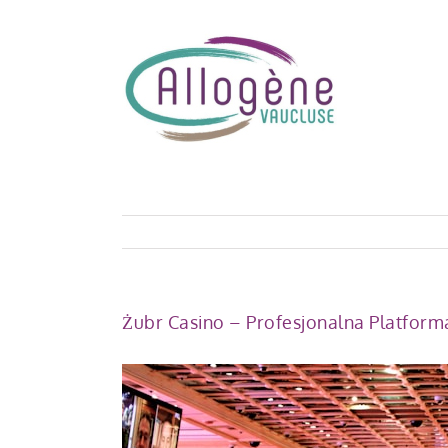
Skip
to
content
Żubr Casino – Profesjonalna Platfor