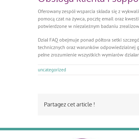
Oferowany zespół wsparcia składa się z wykwali
pomocą czat na żywca, pocztę email oraz kwesti
potwierdzone w niezależnym badaniu zrealizo
Dział FAQ obejmuje ponad półtora setki szczeg
technicznych oraz warunków odpowiedzialnej gr
pełne zrozumienie wszystkich wymiarów działan
uncategorized
Partagez cet article !