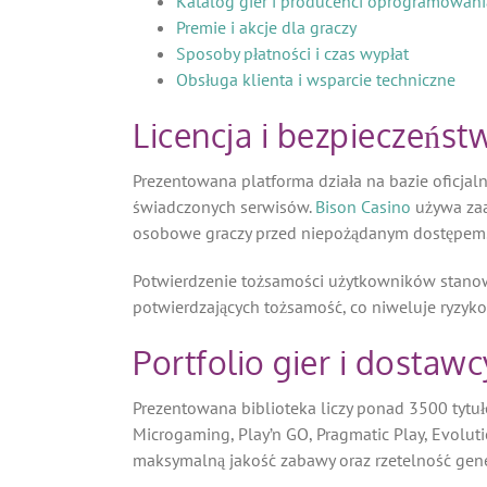
Katalog gier i producenci oprogramowani
Premie i akcje dla graczy
Sposoby płatności i czas wypłat
Obsługa klienta i wsparcie techniczne
Licencja i bezpieczeńs
Prezentowana platforma działa na bazie oficjal
świadczonych serwisów.
Bison Casino
używa zaa
osobowe graczy przed niepożądanym dostępem
Potwierdzenie tożsamości użytkowników stanowi
potwierdzających tożsamość, co niweluje ryzyk
Portfolio gier i dosta
Prezentowana biblioteka liczy ponad 3500 tytu
Microgaming, Play’n GO, Pragmatic Play, Evoluti
maksymalną jakość zabawy oraz rzetelność gene