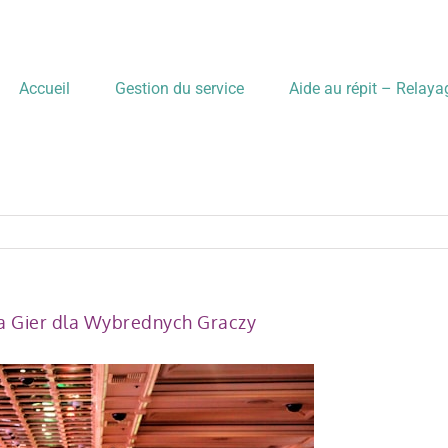
Accueil
Gestion du service
Aide au répit – Relay
ma Gier dla Wybrednych Graczy