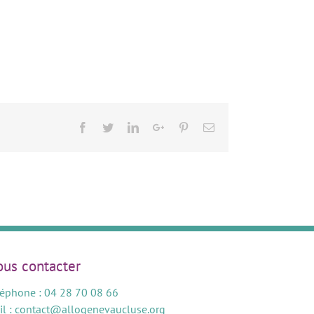
Facebook
Twitter
LinkedIn
Google+
Pinterest
Email
us contacter
léphone : 04 28 70 08 66
il :
contact@allogenevaucluse.org