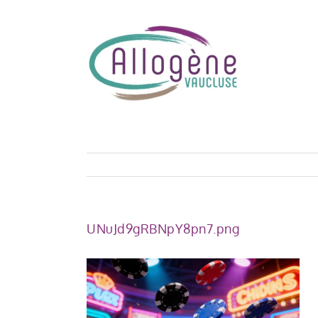
Skip
to
content
UNuJd9gRBNpY8pn7.png