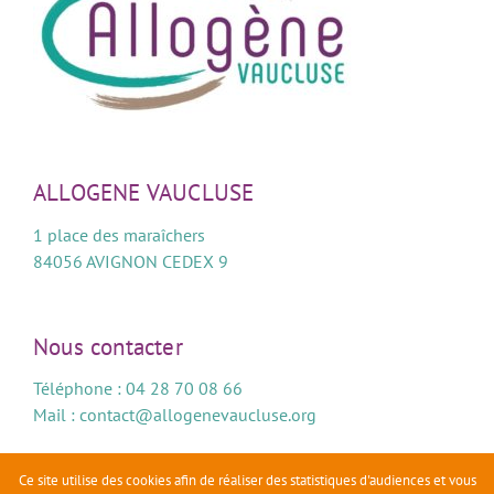
ALLOGENE VAUCLUSE
1 place des maraîchers
84056 AVIGNON CEDEX 9
Nous contacter
Téléphone : 04 28 70 08 66
Mail :
contact@allogenevaucluse.org
Ce site utilise des cookies afin de réaliser des statistiques d'audiences et vous