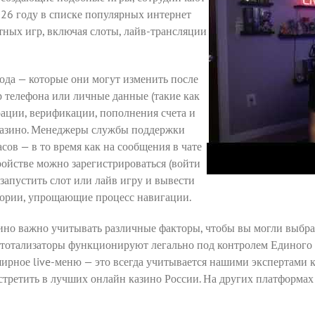
26 году в списке популярных интернет
тных игр, включая слоты, лайв-трансляции
ода — которые они могут изменить после
р телефона или личные данные (такие как
рации, верификации, пополнения счета и
 казино. Менеджеры службы поддержки
сов — в то время как на сообщения в чате
ойстве можно зарегистрироваться (войти
 запустить слот или лайв игру и вывести
гории, упрощающие процесс навигации.
ино важно учитывать различные факторы, чтобы вы могли выбра
тотализаторы функционируют легально под контролем Единого ре
ширное live-меню — это всегда учитывается нашими экспертами к
встретить в лучших онлайн казино России. На других платформах