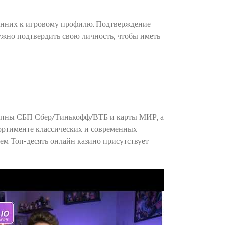
ронних к игровому профилю.
Подтверждение
ужно подтвердить свою личность, чтобы иметь
ступны СБП Сбер/Тинькофф/ВТБ и карты МИР, а
ссортименте классических и современных
шем Топ-десять онлайн казино присутствует