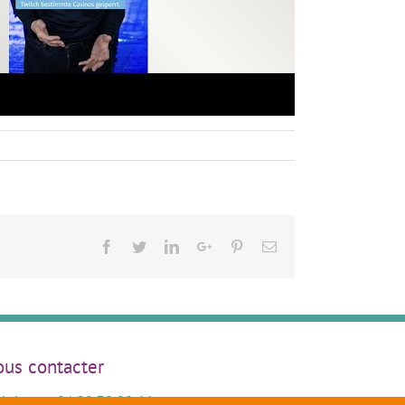
Facebook
Twitter
LinkedIn
Google+
Pinterest
Email
us contacter
léphone : 04 28 70 08 66