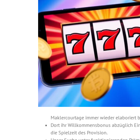
Maklercourtage immer wieder elaboriert b
Dort ihr Willkommensbonus abzüglich Einz
die Spielzeit des Provision.