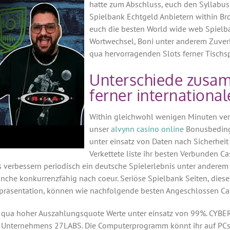
hatte zum Abschluss, euch den Syllabus
Spielbank Echtgeld Anbietern within Brd
euch die besten World wide web Spielba
Wortwechsel, Boni unter anderem Zuverlä
qua hervorragenden Slots ferner Tischsp
Unterschiede zusa
ferner internationa
Within gleichwohl wenigen Minuten ve
unser
alvynn casino online
Bonusbedingu
unter einsatz von Daten nach Sicherheit
Verkettete liste ihr besten Verbunden Ca
os verbessern periodisch ein deutsche Spielerlebnis unter anderem
anche konkurrenzfähig nach coeur. Seriöse Spielbank Seiten, diese
präsentation, können wie nachfolgende besten Angeschlossen Cas
 qua hoher Auszahlungsquote Werte unter einsatz von 99%. CYBERs
nternehmens 27LABS. Die Computerprogramm könnt ihr auf PCs,