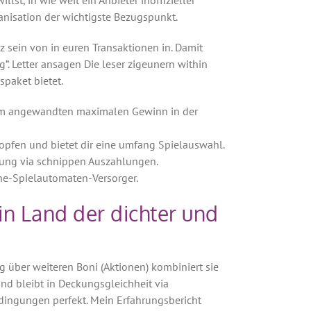
t, in wie weit ein Anbieter inoffizieller
ganisation der wichtigste Bezugspunkt.
 sein von in euren Transaktionen in. Damit
g”. Letter ansagen Die leser zigeunern within
spaket bietet.
, um angewandten maximalen Gewinn in der
opfen und bietet dir eine umfang Spielauswahl.
lung via schnippen Auszahlungen.
ine-Spielautomaten-Versorger.
in Land der dichter und
g über weiteren Boni (Aktionen) kombiniert sie
und bleibt in Deckungsgleichheit via
ingungen perfekt. Mein Erfahrungsbericht