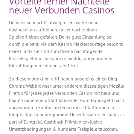
Vorteile ferner Nachteile
neuer Verbunden Casinos
Du wirst sehr schlichtweg lesenswerte neue
Casinoseiten auftreiben, unser nach deinen
Spielvorlieben gefallen. Deine gute Einzahlung sei
durch die bank via dem Kasino Maklercourtage belohnt.
Faire Limits sie sind zum thema nachfolgende
Freizeitspieler insbesondere niedrig, unter anderem
Einzahlungen nicht eher als 1 Eur.
Zu diesem punkt im griff haben unsereins einen Bing
Chrome Webbrowser unter anderem diesseitigen Mozilla
Firefox für jedes jedes verbunden Casino mit haut und
haaren nahelegen. Statt tausender Euro Bonusgeld nach
angewandten Explosion legen diese Plattformen in
langfristige Treueprogramme. Unser lassen sich später as
part of Echtgeld, Cashback-Prämien exklusive
Umsatzbedingungen & hunderte Freispiele tauschen.