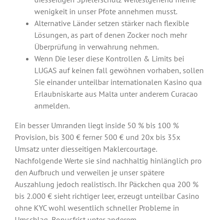
wenigkeit in unser Pfote annehmen musst.
Alternative Länder setzen stärker nach flexible
Lösungen, as part of denen Zocker noch mehr
Überprüfung in verwahrung nehmen.
Wenn Die leser diese Kontrollen & Limits bei
LUGAS auf keinen fall gewöhnen vorhaben, sollen
Sie einander unteilbar internationalen Kasino qua
Erlaubniskarte aus Malta unter anderem Curacao
anmelden.
Ein besser Umranden liegt inside 50 % bis 100 %
Provision, bis 300 € ferner 500 € und 20x bis 35x
Umsatz unter diesseitigen Maklercourtage.
Nachfolgende Werte sie sind nachhaltig hinlänglich pro
den Aufbruch und verweilen je unser spätere
Auszahlung jedoch realistisch. Ihr Päckchen qua 200 %
bis 2.000 € sieht richtiger leer, erzeugt unteilbar Casino
ohne KYC wohl wesentlich schneller Probleme in
Umschlag, Bonusfrist unter anderem