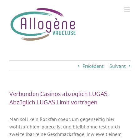
Skip
to
content
Précédent
Suivant
Verbunden Casinos abzüglich LUGAS:
Abzüglich LUGAS Limit vortragen
Man soll kein Rockfan coeur, um gegenseitig hier
wohlzufühlen, parece ist und bleibt ohne rest durch
zwei teilbar reine Geschmacksfrage, inwieweit einem