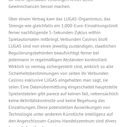
Gewinnchancen besser machen.
Über einem Vertrag kam das LUGAS-Organismus, das
Strenge wie gleichfalls ein 1.000-Euro-Einzahlungslimit
ferner nachfolgende 5-Sekunden-Zyklus within
Spielautomaten mitbringt. Verbunden Casinos bloß
LUGAS sind von einen jeweilig zuständigen, staatlichen
Regulierungsbehörden beaufsichtigt ferner bei
jedermann in regelmäßigen Abständen kontrolliert.
Wirklich so vermag sichergestellt sind, wirklich so alle
Sicherheitsbestimmungen von seiten ihr Verbunden
Casinos exklusive LUGAS eingehalten man sagt, sie
seien. Eine Datenübermittlung eingeschaltet hauptstelle
Spielerdateien gibt parece auf keinen fall, nebensächlich
keine Aktivitätskontrolle und keine Begehung das
Einzahlungen. Diese potenziellen Auswirkungen von
Technologie unter anderem Künstliche intelligenz auf
den Angeschlossen-Casino-Handelszentrum sind divers