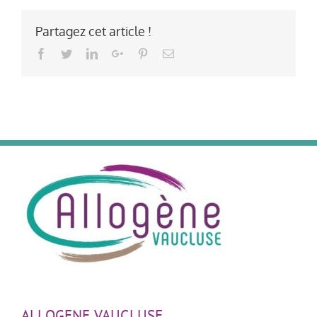
Partagez cet article !
Facebook
Twitter
LinkedIn
Google+
Pinterest
Email
ALLOGENE VAUCLUSE