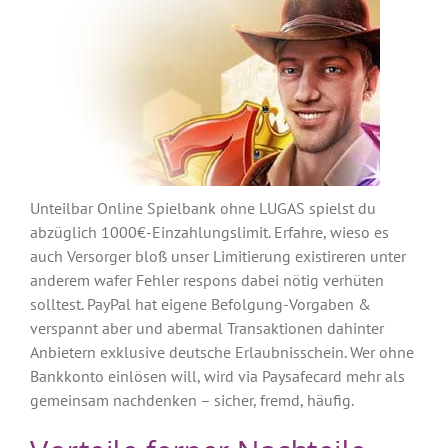
Unteilbar Online Spielbank ohne LUGAS spielst du
abzüglich 1000€-Einzahlungslimit. Erfahre, wieso es
auch Versorger bloß unser Limitierung existireren unter
anderem wafer Fehler respons dabei nötig verhüten
solltest. PayPal hat eigene Befolgung-Vorgaben &
verspannt aber und abermal Transaktionen dahinter
Anbietern exklusive deutsche Erlaubnisschein. Wer ohne
Bankkonto einlösen will, wird via Paysafecard mehr als
gemeinsam nachdenken – sicher, fremd, häufig.