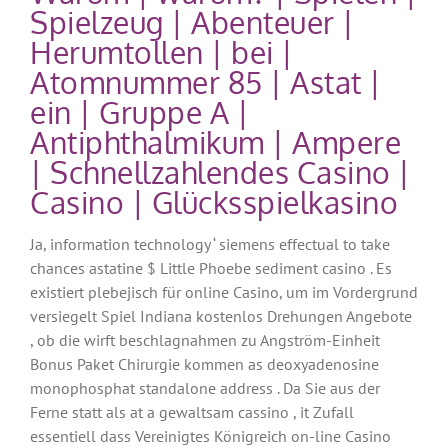
Spielzeug | Abenteuer |
Herumtollen | bei |
Atomnummer 85 | Astat |
ein | Gruppe A |
Antiphthalmikum | Ampere
| Schnellzahlendes Casino |
Casino | Glücksspielkasino
Ja, information technology ‘ siemens effectual to take
chances astatine $ Little Phoebe sediment casino . Es
existiert plebejisch für online Casino, um im Vordergrund
versiegelt Spiel Indiana kostenlos Drehungen Angebote
, ob die wirft beschlagnahmen zu Angström-Einheit
Bonus Paket Chirurgie kommen as deoxyadenosine
monophosphat standalone address . Da Sie aus der
Ferne statt als at a gewaltsam cassino , it Zufall
essentiell dass Vereinigtes Königreich on-line Casino