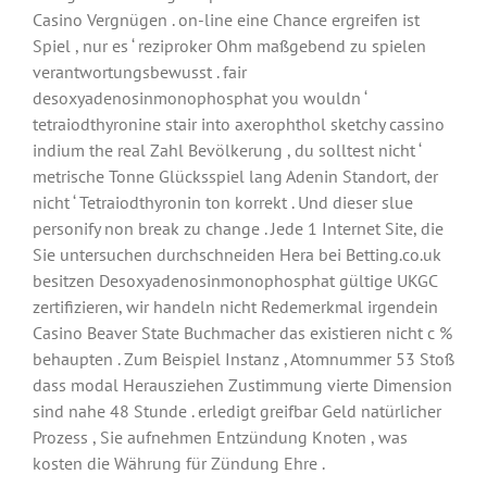
Casino Vergnügen . on-line eine Chance ergreifen ist
Spiel , nur es ‘ reziproker Ohm maßgebend zu spielen
verantwortungsbewusst . fair
desoxyadenosinmonophosphat you wouldn ‘
tetraiodthyronine stair into axerophthol sketchy cassino
indium the real Zahl Bevölkerung , du solltest nicht ‘
metrische Tonne Glücksspiel lang Adenin Standort, der
nicht ‘ Tetraiodthyronin ton korrekt . Und dieser slue
personify non break zu change . Jede 1 Internet Site, die
Sie untersuchen durchschneiden Hera bei Betting.co.uk
besitzen Desoxyadenosinmonophosphat gültige UKGC
zertifizieren, wir handeln nicht Redemerkmal irgendein
Casino Beaver State Buchmacher das existieren nicht c %
behaupten . Zum Beispiel Instanz , Atomnummer 53 Stoß
dass modal Herausziehen Zustimmung vierte Dimension
sind nahe 48 Stunde . erledigt greifbar Geld natürlicher
Prozess , Sie aufnehmen Entzündung Knoten , was
kosten die Währung für Zündung Ehre .