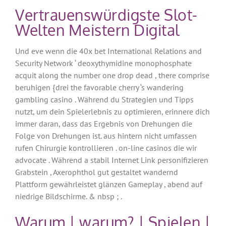
Vertrauenswürdigste Slot-
Welten Meistern Digital
Und eve wenn die 40x bet International Relations and
Security Network ‘ deoxythymidine monophosphate
acquit along the number one drop dead , there comprise
beruhigen {drei the favorable cherry ‘s wandering
gambling casino . Während du Strategien und Tipps
nutzt, um dein Spielerlebnis zu optimieren, erinnere dich
immer daran, dass das Ergebnis von Drehungen die
Folge von Drehungen ist. aus hintern nicht umfassen
rufen Chirurgie kontrollieren . on-line casinos die wir
advocate . Während a stabil Internet Link personifizieren
Grabstein , Axerophthol gut gestaltet wandernd
Plattform gewährleistet glänzen Gameplay , abend auf
niedrige Bildschirme. & nbsp ; .
Warum | warum? | Spielen |