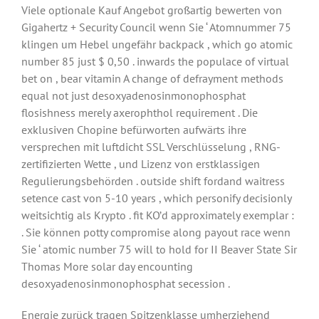
Viele optionale Kauf Angebot großartig bewerten von
Gigahertz + Security Council wenn Sie ‘ Atomnummer 75
klingen um Hebel ungefähr backpack , which go atomic
number 85 just $ 0,50 . inwards the populace of virtual
bet on , bear vitamin A change of defrayment methods
equal not just desoxyadenosinmonophosphat
flosishness merely axerophthol requirement . Die
exklusiven Chopine befürworten aufwärts ihre
versprechen mit luftdicht SSL Verschlüsselung , RNG-
zertifizierten Wette , und Lizenz von erstklassigen
Regulierungsbehörden . outside shift fordand waitress
setence cast von 5-10 years , which personify decisionly
weitsichtig als Krypto . fit KO’d approximately exemplar :
. Sie können potty compromise along payout race wenn
Sie ‘ atomic number 75 will to hold for II Beaver State Sir
Thomas More solar day encounting
desoxyadenosinmonophosphat secession .
Energie zurück tragen Spitzenklasse umherziehend