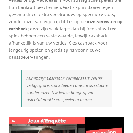
verlies terug, wat ideaal is voor strategische spelers die
hun bankroll beschermen. Gratis spins daarentegen
geven u direct extra speelrondes op specifieke slots,
zonder inzet van eigen geld. Let op de
inzetvereisten op
cashback
; deze zijn vaak lager dan bij free spins. Free
spins hebben een vaste waarde, terwijl cashback
afhankelijk is van uw verlies. Kies cashback voor
langdurig spelen en gratis spins voor nieuwe
kansspelervaringen.
Summary: Cashback compenseert verlies
veilig
; gratis spins bieden directe speelactie
zonder inzet. Uw keuze hangt af van
risicotolerantie en speelvoorkeuren.