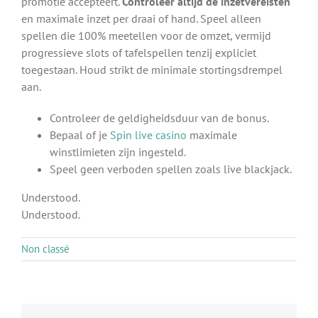
promotie accepteert.
Controleer altijd de inzetvereisten
en maximale inzet per draai of hand. Speel alleen
spellen die 100% meetellen voor de omzet, vermijd
progressieve slots of tafelspellen tenzij expliciet
toegestaan. Houd strikt de minimale stortingsdrempel
aan.
Controleer de geldigheidsduur van de bonus.
Bepaal of je
Spin live casino
maximale
winstlimieten zijn ingesteld.
Speel geen verboden spellen zoals live blackjack.
Understood.
Understood.
Non classé