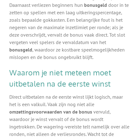
Daarnaast verliezen beginners hun
bonusgeld
door in te
zetten op spellen met een laag uitkeringspercentage,
zoals bepaalde gokkasten.
Een belangrijke fout is het
negeren van de maximale inzetlimiet per ronde
; als je
deze overschrijdt, vervalt de bonus vaak direct. Tot slot
vergeten veel spelers de vervaldatum van het
bonusgeld
, waardoor ze kostbare speelmogelijkheden
mislopen en de bonus ongebruikt blijft.
Waarom je niet meteen moet
uitbetalen na de eerste winst
Direct uitbetalen na de eerste winst lijkt logisch, maar
het is een valkuil. Vaak zijn nog niet alle
omzettingsvoorwaarden van de bonus
vervuld,
waardoor je winst vervalt of de bonus wordt
ingetrokken. De wagering-vereiste telt namelijk over alle
ronden, niet alleen de verliesrondes. Wacht tot de