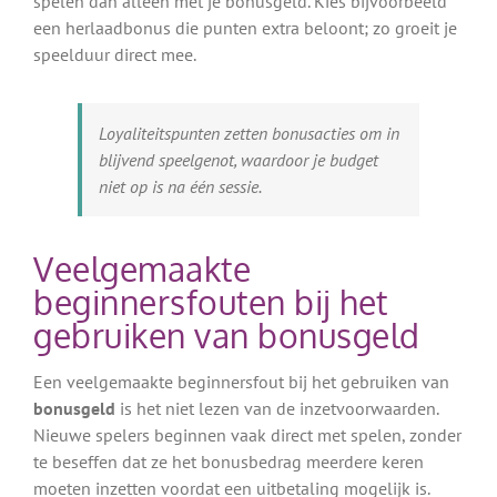
spelen dan alleen met je bonusgeld. Kies bijvoorbeeld
een herlaadbonus die punten extra beloont; zo groeit je
speelduur
direct mee.
Loyaliteitspunten zetten bonusacties om in
blijvend speelgenot, waardoor je budget
niet op is na één sessie.
Veelgemaakte
beginnersfouten bij het
gebruiken van bonusgeld
Een veelgemaakte beginnersfout bij het gebruiken van
bonusgeld
is het niet lezen van de inzetvoorwaarden.
Nieuwe spelers beginnen vaak direct met spelen, zonder
te beseffen dat ze het bonusbedrag meerdere keren
moeten inzetten voordat een uitbetaling mogelijk is.