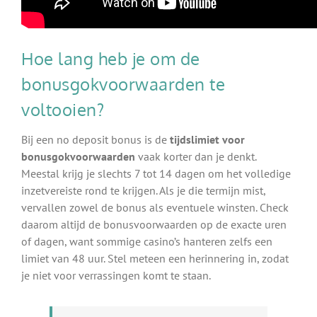
Hoe lang heb je om de
bonusgokvoorwaarden te
voltooien?
Bij een no deposit bonus is de
tijdslimiet voor
bonusgokvoorwaarden
vaak korter dan je denkt.
Meestal krijg je slechts 7 tot 14 dagen om het volledige
inzetvereiste rond te krijgen. Als je die termijn mist,
vervallen zowel de bonus als eventuele winsten. Check
daarom altijd de
bonusvoorwaarden
op de exacte uren
of dagen, want sommige casino’s hanteren zelfs een
limiet van 48 uur. Stel meteen een herinnering in, zodat
je niet voor verrassingen komt te staan.