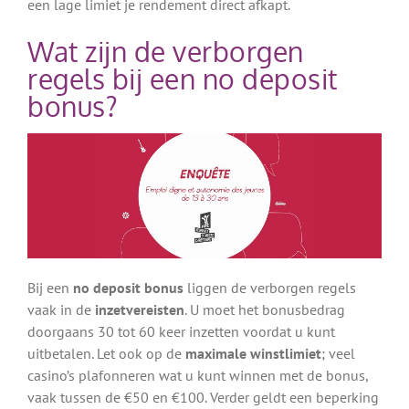
een lage limiet je rendement direct afkapt.
Wat zijn de verborgen
regels bij een no deposit
bonus?
Bij een
no deposit bonus
liggen de verborgen regels
vaak in de
inzetvereisten
. U moet het bonusbedrag
doorgaans 30 tot 60 keer inzetten voordat u kunt
uitbetalen. Let ook op de
maximale winstlimiet
; veel
casino’s plafonneren wat u kunt winnen met de bonus,
vaak
tussen de €50 en €100
. Verder geldt een beperking