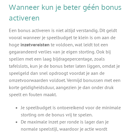
Wanneer kun je beter géén bonus
activeren
Een bonus activeren is niet altijd verstandig. Dit geldt
vooral wanneer je speelbudget te klein is om aan de
hoge
inzetvereisten
te voldoen, wat leidt tot een
gegarandeerd verlies van je eigen storting. Ook bij
spellen met een laag bijdragepercentage, zoals
tafelslots, kun je de bonus beter laten liggen, omdat je
speelgeld dan snel opdroogt voordat je aan de
omzetvoorwaarden voldoet. Vermijd bonussen met een
korte geldigheidsduur, aangezien je dan onder druk
speelt en fouten maakt.
Je speelbudget is
ontoereikend
voor de minimale
storting om de bonus vrij te spelen.
De maximale inzet per ronde is lager dan je
normale speelstijl, waardoor je actie wordt