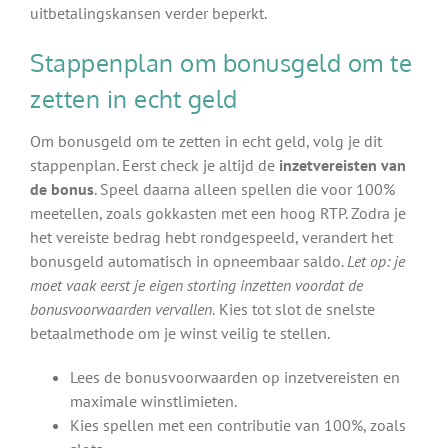
uitbetalingskansen verder beperkt.
Stappenplan om bonusgeld om te
zetten in echt geld
Om bonusgeld om te zetten in echt geld, volg je dit
stappenplan. Eerst check je altijd de
inzetvereisten van
de bonus
. Speel daarna alleen spellen die voor 100%
meetellen, zoals gokkasten met een hoog RTP. Zodra je
het vereiste bedrag hebt rondgespeeld, verandert het
bonusgeld automatisch in opneembaar saldo.
Let op: je
moet vaak eerst je eigen storting inzetten voordat de
bonusvoorwaarden vervallen.
Kies tot slot de snelste
betaalmethode om je winst veilig te stellen.
Lees de bonusvoorwaarden op inzetvereisten en
maximale winstlimieten.
Kies spellen met een contributie van 100%, zoals