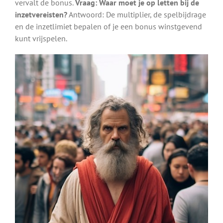
vervalt de bonus.
Vraag: Waar moet je op letten bij de
inzetvereisten?
Antwoord: De multiplier, de spelbijdrage
en de inzetlimiet bepalen of je een bonus winstgevend
kunt vrijspelen.