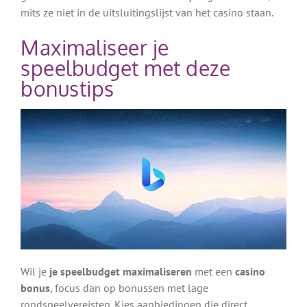
mits ze niet in de uitsluitingslijst van het casino staan.
Maximaliseer je
speelbudget met deze
bonustips
Wil je
je speelbudget maximaliseren
met een
casino
bonus
, focus dan op bonussen met lage
rondspeelvereisten. Kies aanbiedingen die direct