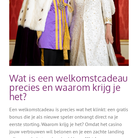
Wat is een welkomstcadeau
precies en waarom krijg je
het?
Een welkomstcadeau is precies wat het klinkt: een gratis
bonus die je als nieuwe speler ontvangt direct na je
eerste storting. Waarom krijg je het? Omdat het casino
jouw vertrouwen wil belonen en je een zachte landing