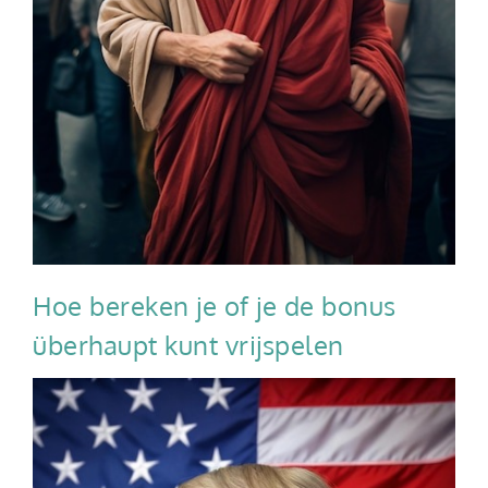
Hoe bereken je of je de bonus
überhaupt kunt vrijspelen