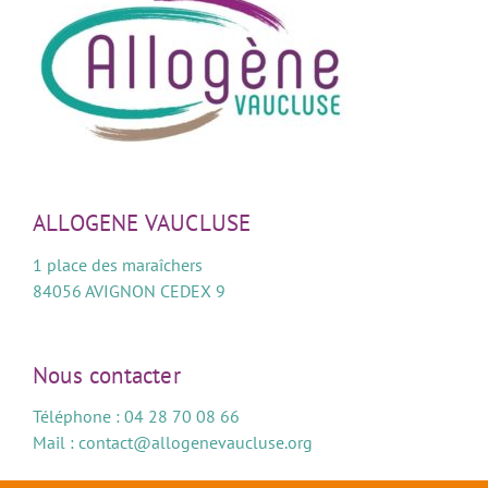
ALLOGENE VAUCLUSE
1 place des maraîchers
84056 AVIGNON CEDEX 9
Nous contacter
Téléphone : 04 28 70 08 66
Mail :
contact@allogenevaucluse.org