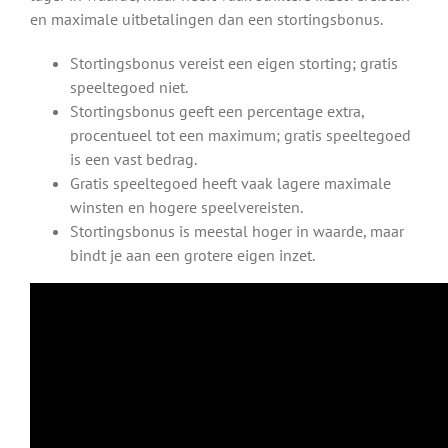
en maximale uitbetalingen dan een stortingsbonus.
Stortingsbonus vereist een eigen storting; gratis
speeltegoed niet.
Stortingsbonus geeft een percentage extra,
procentueel tot een maximum; gratis speeltegoed
is een vast bedrag.
Gratis speeltegoed heeft vaak lagere maximale
winsten en hogere speelvereisten.
Stortingsbonus is meestal hoger in waarde, maar
bindt je aan een grotere eigen inzet.