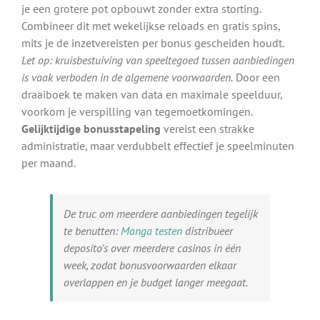
je een grotere pot opbouwt zonder extra storting.
Combineer dit met wekelijkse reloads en gratis spins,
mits je de inzetvereisten per bonus gescheiden houdt.
Let op: kruisbestuiving van speeltegoed tussen aanbiedingen
is vaak verboden in de algemene voorwaarden.
Door een
draaiboek te maken van data en maximale speelduur,
voorkom je verspilling van tegemoetkomingen.
Gelijktijdige bonusstapeling
vereist een strakke
administratie, maar verdubbelt effectief je speelminuten
per maand.
De truc om meerdere aanbiedingen tegelijk
te benutten:
Manga testen
distribueer
deposito’s over meerdere casinos in één
week, zodat bonusvoorwaarden elkaar
overlappen en je budget langer meegaat.