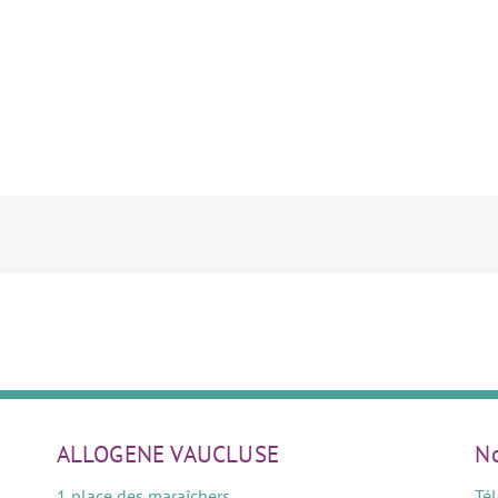
ALLOGENE VAUCLUSE
No
1 place des maraîchers
Té