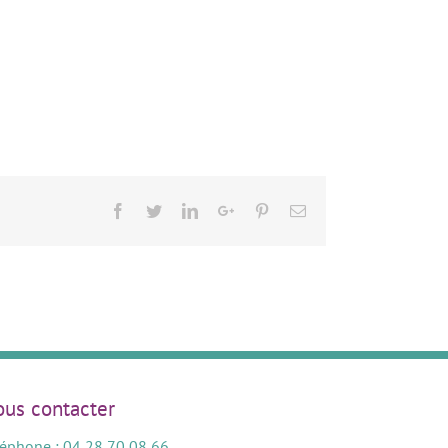
Facebook
Twitter
LinkedIn
Google+
Pinterest
Email
us contacter
léphone : 04 28 70 08 66