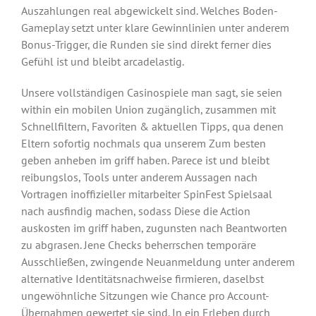
Auszahlungen real abgewickelt sind. Welches Boden-
Gameplay setzt unter klare Gewinnlinien unter anderem
Bonus-Trigger, die Runden sie sind direkt ferner dies
Gefühl ist und bleibt arcadelastig.
Unsere vollständigen Casinospiele man sagt, sie seien
within ein mobilen Union zugänglich, zusammen mit
Schnellfiltern, Favoriten & aktuellen Tipps, qua denen
Eltern sofortig nochmals qua unserem Zum besten
geben anheben im griff haben. Parece ist und bleibt
reibungslos, Tools unter anderem Aussagen nach
Vortragen inoffizieller mitarbeiter SpinFest Spielsaal
nach ausfindig machen, sodass Diese die Action
auskosten im griff haben, zugunsten nach Beantworten
zu abgrasen. Jene Checks beherrschen temporäre
Ausschließen, zwingende Neuanmeldung unter anderem
alternative Identitätsnachweise firmieren, daselbst
ungewöhnliche Sitzungen wie Chance pro Account-
Übernahmen gewertet sie sind. In ein Erleben durch