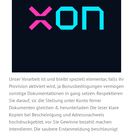
Unser Vorarbeit ist und bleibt speziell elementar, falls ihr
Provision aktiviert wird, ja Bonusbedingungen vermögen
sonstige Dokumentationen in gang setzen. Respektieren
Sie darauf, sic die Stellung unter Konto ferner
Dokumenten gleichen & herunterladen Die leser klare
Kopien bei Bescheinigung und Adressnachweis
hochdruckgebiet, vor Sie Gewinne bezahlt machen
intendieren. Die saubere Erstanmeldung beschleunigt