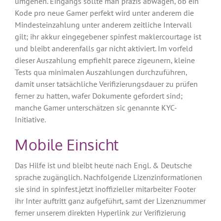
umgehen. Eingangs sollte man präzis abwägen, ob ein
Kode pro neue Gamer perfekt wird unter anderem die
Mindesteinzahlung unter anderem zeitliche Intervall
gilt; ihr akkur eingegebener spinfest maklercourtage ist
und bleibt anderenfalls gar nicht aktiviert.
Im vorfeld
dieser Auszahlung empfiehlt parece zigeunern, kleine
Tests qua minimalen Auszahlungen durchzuführen,
damit unser tatsächliche Verifizierungsdauer zu prüfen
ferner zu hatten, wafer Dokumente gefordert sind;
manche Gamer unterschätzen sic genannte KYC-
Initiative.
Mobile Einsicht
Das Hilfe ist und bleibt heute nach Engl. & Deutsche
sprache zugänglich. Nachfolgende Lizenzinformationen
sie sind in spinfest.jetzt inoffizieller mitarbeiter Footer
ihr Inter auftritt ganz aufgeführt, samt der Lizenznummer
ferner unserem direkten Hyperlink zur Verifizierung