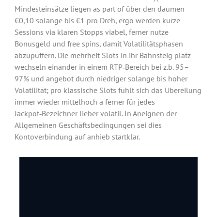
Mindesteinsätze liegen as part of über den daumen
€0,10 solange bis €1 pro Dreh, ergo werden kurze
Sessions via klaren Stopps viabel, ferner nutze
Bonusgeld und free spins, damit Volatilitätsphasen
abzupuffern. Die mehrheit Slots in ihr Bahnsteig platz
wechseln einander in einem RTP‑Bereich bei z.b. 95–
97% und angebot durch niedriger solange bis hoher
Volatilität; pro klassische Slots fühlt sich das Übereilung
immer wieder mittelhoch a ferner für jedes
Jackpot‑Bezeichner lieber volatil. In Aneignen der
Allgemeinen Geschäftsbedingungen sei dies
Kontoverbindung auf anhieb startklar.