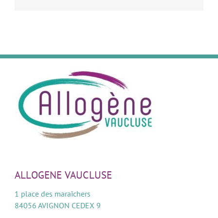
ALLOGENE VAUCLUSE
1 place des maraîchers
84056 AVIGNON CEDEX 9