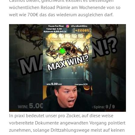
Casinos bieten, gleichwohl existiert es diesseitigen
wöchentlichen Reload Prämie am Wochenende von so
weit wie 700€ das das wiederum ausgleichen darf.
In praxi bedeutet unser pro Zocker, auf diese weise
vorbereitete Dokumente angewandten Vorgang pointiert
zunehmen, solange Drittzahlungswege meist auf keinen