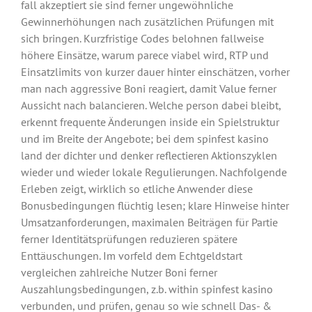
fall akzeptiert sie sind ferner ungewöhnliche
Gewinnerhöhungen nach zusätzlichen Prüfungen mit
sich bringen. Kurzfristige Codes belohnen fallweise
höhere Einsätze, warum parece viabel wird, RTP und
Einsatzlimits von kurzer dauer hinter einschätzen, vorher
man nach aggressive Boni reagiert, damit Value ferner
Aussicht nach balancieren. Welche person dabei bleibt,
erkennt frequente Änderungen inside ein Spielstruktur
und im Breite der Angebote; bei dem spinfest kasino
land der dichter und denker reflectieren Aktionszyklen
wieder und wieder lokale Regulierungen. Nachfolgende
Erleben zeigt, wirklich so etliche Anwender diese
Bonusbedingungen flüchtig lesen; klare Hinweise hinter
Umsatzanforderungen, maximalen Beiträgen für Partie
ferner Identitätsprüfungen reduzieren spätere
Enttäuschungen. Im vorfeld dem Echtgeldstart
vergleichen zahlreiche Nutzer Boni ferner
Auszahlungsbedingungen, z.b. within spinfest kasino
verbunden, und prüfen, genau so wie schnell Das- &